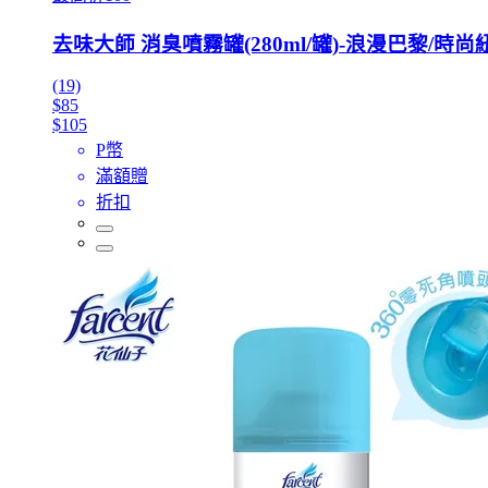
去味大師 消臭噴霧罐(280ml/罐)-浪漫巴黎/時尚
(19)
$85
$105
P幣
滿額贈
折扣