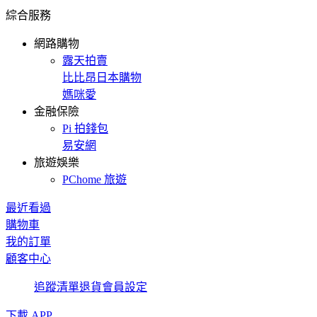
綜合服務
網路購物
露天拍賣
比比昂日本購物
媽咪愛
金融保險
Pi 拍錢包
易安網
旅遊娛樂
PChome 旅遊
最近看過
購物車
我的訂單
顧客中心
追蹤清單
退貨
會員設定
下載 APP