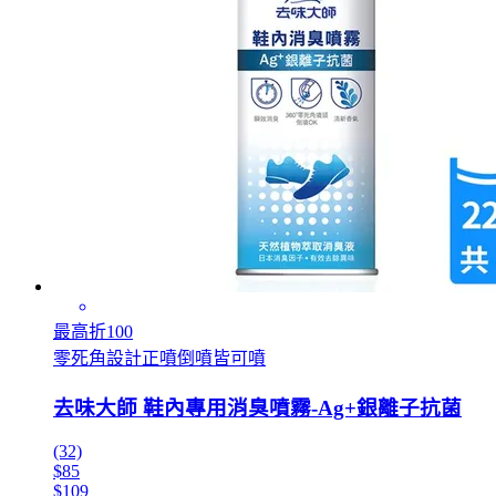
最高折100
零死角設計正噴倒噴皆可噴
去味大師 鞋內專用消臭噴霧-Ag+銀離子抗菌
(32)
$85
$109