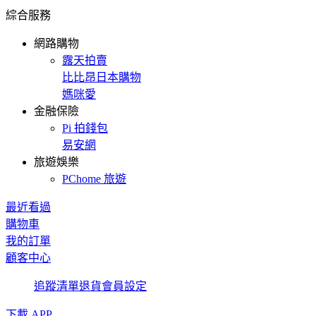
綜合服務
網路購物
露天拍賣
比比昂日本購物
媽咪愛
金融保險
Pi 拍錢包
易安網
旅遊娛樂
PChome 旅遊
最近看過
購物車
我的訂單
顧客中心
追蹤清單
退貨
會員設定
下載 APP