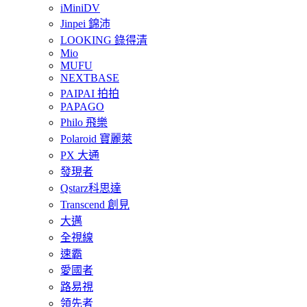
iMiniDV
Jinpei 錦沛
LOOKING 錄得清
Mio
MUFU
NEXTBASE
PAIPAI 拍拍
PAPAGO
Philo 飛樂
Polaroid 寶麗萊
PX 大通
發現者
Qstarz科思達
Transcend 創見
大邁
全視線
速霸
愛國者
路易視
領先者