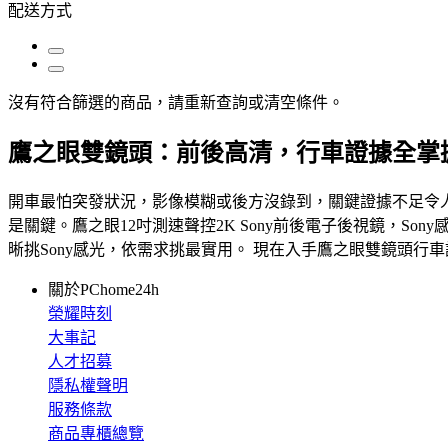
配送方式
沒有符合篩選的商品，請重新查詢或清空條件。
鷹之眼雙鏡頭：前後高清，行車證據全掌
開車最怕突發狀況，影像模糊或後方沒錄到，關鍵證據不足令
是關鍵。鷹之眼12吋測速聲控2K Sony前後電子後視鏡，S
晰挑Sony感光，依需求挑最實用。 現在入手鷹之眼雙鏡頭
關於PChome24h
榮耀時刻
大事記
人才招募
隱私權聲明
服務條款
商品專櫃總覽