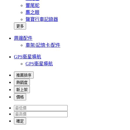
響尾蛇
鷹之眼
聲寶行車記錄器
更多
周邊配件
車架/記憶卡/配件
GPS衛星導航
GPS衛星導航
推薦排序
熱銷度
新上架
價格
確定