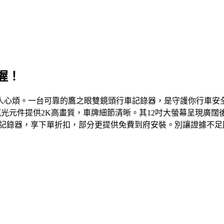
握！
人心煩。一台可靠的鷹之眼雙鏡頭行車記錄器，是守護你行車安全
ony感光元件提供2K高畫質，車牌細節清晰。其12吋大螢幕呈現
行車記錄器，享下單折扣，部分更提供免費到府安裝。別讓證據不