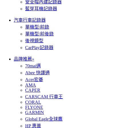
安全帽內建記錄器
藍芽耳機記錄器
汽車行車記錄器
單機型/前錄
單機型/前後錄
後視鏡型
CarPlay記錄器
品牌推薦»
70mai邁
Abee 快譯通
Acer宏碁
AMA
CAPER
CARSCAM 行車王
CORAL
FLYONE
GARMIN
Global Eagle全球鷹
HP 惠普