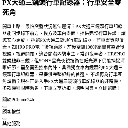
PX大通三鏡頭行車記錄器：行車安全零
死角
開車上路，最怕突發狀況無法釐清？PX大通三鏡頭行車記錄
器能同步錄下前方、後方及車內畫面，提供完整行車佐證，讓
您安心駕駛。 挑選PX大通三鏡頭行車記錄器，首重畫質與覆
蓋。如HR9 PRO電子後視鏡款，前後雙鏡1080P高畫質整合後
視鏡，視野開闊，適合簡潔內裝車主。常跑夜車者，HR8PRO
雙鏡雖非三鏡，但SONY星光夜視技術在低光源下仍能捕捉清
晰細節。需全面監控車內外，具備獨立車內鏡頭的PX大通三
鏡頭行車記錄器，是提供完整記錄的首選。 不想再為行車死
角煩惱？現在正是入手PX大通三鏡頭行車記錄器的好時機。
多款機種限時激省，下單立享折扣，聰明囤貨。立即選購！
關於PChome24h
顧客權益
其他服務