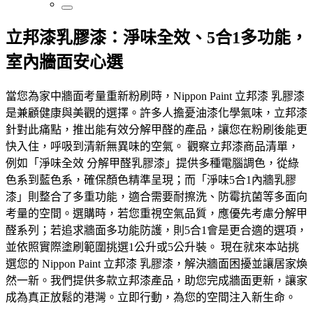
立邦漆乳膠漆：淨味全效、5合1多功能，
室內牆面安心選
當您為家中牆面考量重新粉刷時，Nippon Paint 立邦漆 乳膠漆
是兼顧健康與美觀的選擇。許多人擔憂油漆化學氣味，立邦漆
針對此痛點，推出能有效分解甲醛的產品，讓您在粉刷後能更
快入住，呼吸到清新無異味的空氣。 觀察立邦漆商品清單，
例如「淨味全效 分解甲醛乳膠漆」提供多種電腦調色，從綠
色系到藍色系，確保顏色精準呈現；而「淨味5合1內牆乳膠
漆」則整合了多重功能，適合需要耐擦洗、防霉抗菌等多面向
考量的空間。選購時，若您重視空氣品質，應優先考慮分解甲
醛系列；若追求牆面多功能防護，則5合1會是更合適的選項，
並依照實際塗刷範圍挑選1公升或5公升裝。 現在就來本站挑
選您的 Nippon Paint 立邦漆 乳膠漆，解決牆面困擾並讓居家煥
然一新。我們提供多款立邦漆產品，助您完成牆面更新，讓家
成為真正放鬆的港灣。立即行動，為您的空間注入新生命。