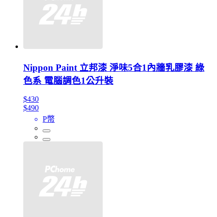
Nippon Paint 立邦漆 淨味5合1內牆乳膠漆 綠
色系 電腦調色1公升裝
$430
$490
P幣