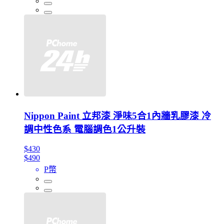
Nippon Paint 立邦漆 淨味5合1內牆乳膠漆 冷
調中性色系 電腦調色1公升裝
$430
$490
P幣