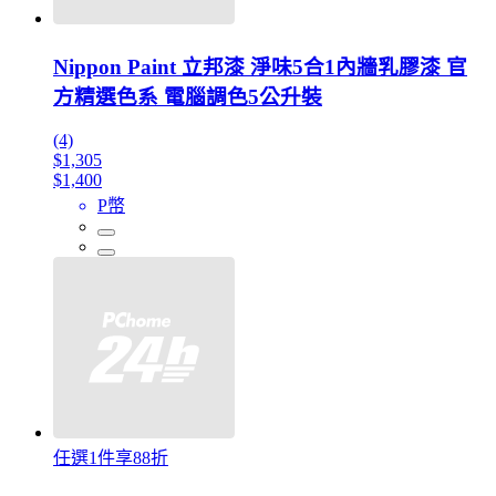
Nippon Paint 立邦漆 淨味5合1內牆乳膠漆 官
方精選色系 電腦調色5公升裝
(4)
$1,305
$1,400
P幣
任選1件享88折