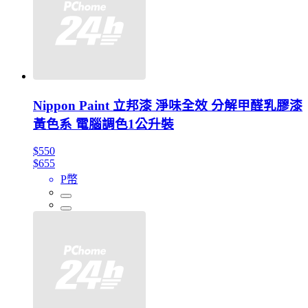
Nippon Paint 立邦漆 淨味全效 分解甲醛乳膠漆
黃色系 電腦調色1公升裝
$550
$655
P幣