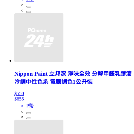
Nippon Paint 立邦漆 淨味全效 分解甲醛乳膠漆
冷調中性色系 電腦調色1公升裝
$550
$655
P幣