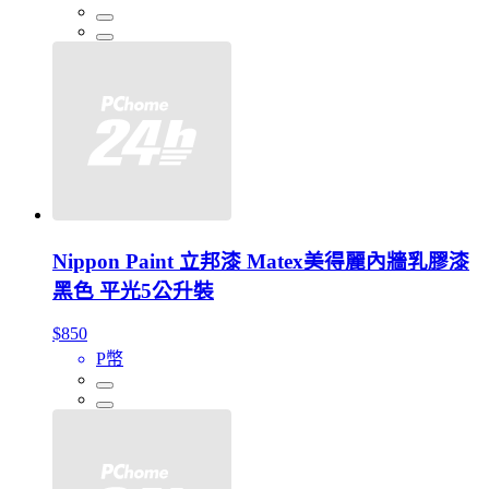
Nippon Paint 立邦漆 Matex美得麗內牆乳膠漆
黑色 平光5公升裝
$850
P幣