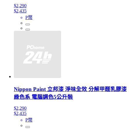
$2,290
$2,435
P幣
Nippon Paint 立邦漆 淨味全效 分解甲醛乳膠漆
綠色系 電腦調色5公升裝
$2,290
$2,435
P幣