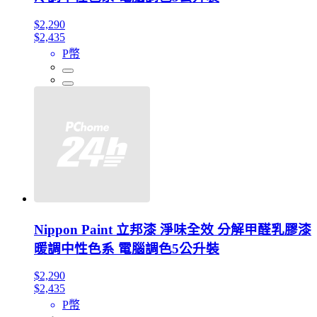
$2,290
$2,435
P幣
Nippon Paint 立邦漆 淨味全效 分解甲醛乳膠漆
暖調中性色系 電腦調色5公升裝
$2,290
$2,435
P幣