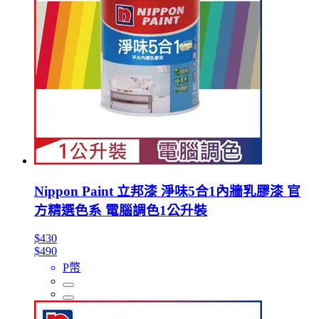
Nippon Paint 立邦漆 淨味5合1內牆乳膠漆 官
方精選色系 電腦調色1公升裝
$430
$490
P幣