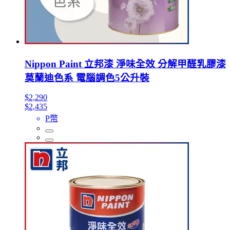
Nippon Paint 立邦漆 淨味全效 分解甲醛乳膠漆
莫蘭迪色系 電腦調色5公升裝
$2,290
$2,435
P幣