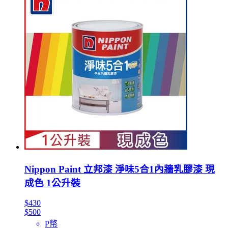
Nippon Paint 立邦漆 淨味5合1內牆乳膠漆 現
成色 1公升裝
$430
$500
P幣