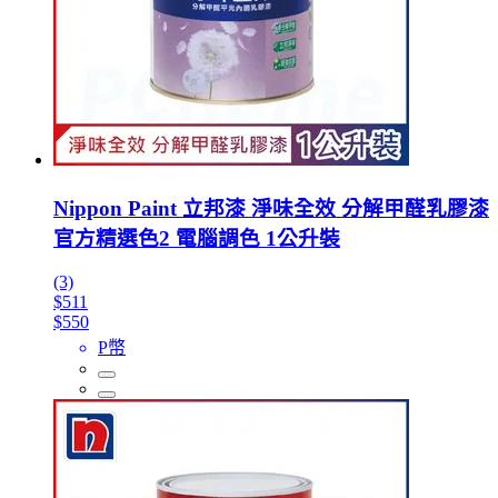
Nippon Paint 立邦漆 淨味全效 分解甲醛乳膠漆
官方精選色2 電腦調色 1公升裝
(3)
$511
$550
P幣