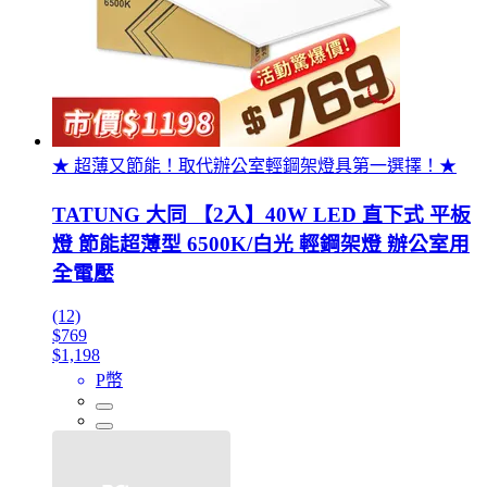
★ 超薄又節能！取代辦公室輕鋼架燈具第一選擇！★
TATUNG 大同 【2入】40W LED 直下式 平板
燈 節能超薄型 6500K/白光 輕鋼架燈 辦公室用
全電壓
(12)
$769
$1,198
P幣