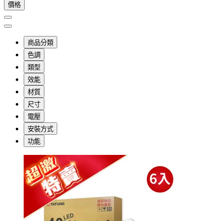
價格
商品分類
色調
類型
效能
材質
尺寸
電壓
安裝方式
功能