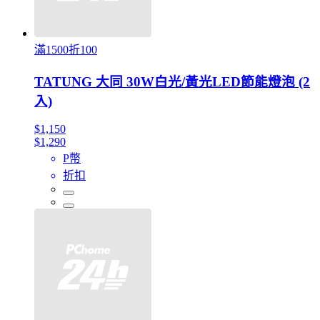
滿1500折100
TATUNG 大同 30W白光/黃光LED節能燈泡 (2
入)
$1,150
$1,290
P幣
折扣