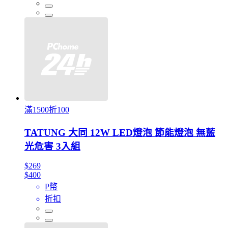
滿1500折100
TATUNG 大同 12W LED燈泡 節能燈泡 無藍
光危害 3入組
$269
$400
P幣
折扣