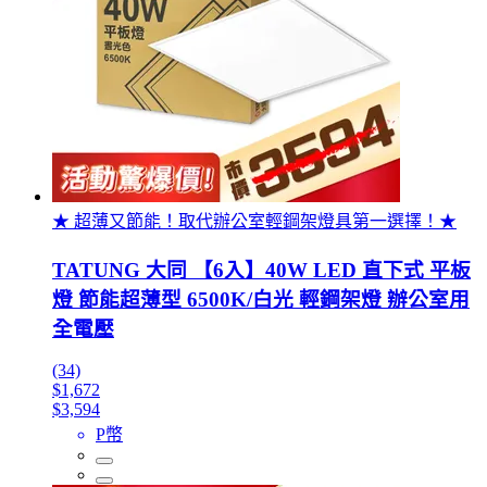
★ 超薄又節能！取代辦公室輕鋼架燈具第一選擇！★
TATUNG 大同 【6入】40W LED 直下式 平板
燈 節能超薄型 6500K/白光 輕鋼架燈 辦公室用
全電壓
(34)
$1,672
$3,594
P幣