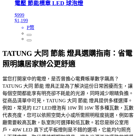
電壓 節能標章 LED 球泡燈
$999
$1,199
P幣
TATUNG 大同 節能 燈具選購指南：省電
照明讓居家辦公更舒適
當您打開家中的電燈，是否曾擔心電費帳單數字飆高？
TATUNG 大同 節能 燈具正是為了解決這份日常困擾而生，讓
每個空間都能享有明亮卻不耗能的光源，同時減少眼睛負擔。
從商品清單中可見，TATUNG 大同 節能 燈具提供多樣選擇。
例如，常見的 E27 LED燈泡有 10W 到 16W 等多種瓦數，瓦數
代表亮度，您可以依照空間大小或所需照明程度挑選，例如客
廳需要較高瓦數，臥室則可選擇較低瓦數。若您是辦公室用
戶，40W LED 直下式平板燈則是不錯的選項，它能均勻照亮