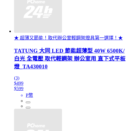
★ 超薄又節能！取代辦公室輕鋼架燈具第一選擇！★
TATUNG 大同 LED 節能超薄型 40W 6500K/
白光 全電壓 取代輕鋼架 辦公室用 直下式平板
燈_TA430010
(3)
$499
$599
P幣