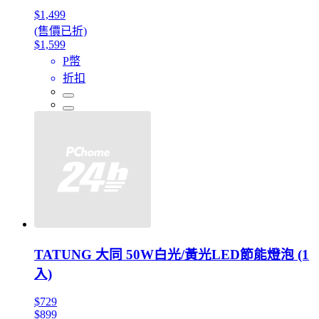
$1,499
(售價已折)
$1,599
P幣
折扣
TATUNG 大同 50W白光/黃光LED節能燈泡 (1
入)
$729
$899