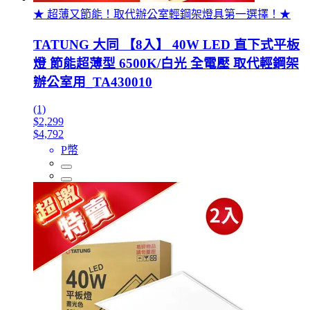
★ 超薄又節能！取代辦公室輕鋼架燈具第一選擇！★
TATUNG 大同 【8入】 40W LED 直下式平板
燈 節能超薄型 6500K/白光 全電壓 取代輕鋼架
辦公室用_TA430010
(1)
$2,299
$4,792
P幣