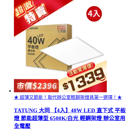
★ 超薄又節能！取代辦公室輕鋼架燈具第一選擇！★
TATUNG 大同 【4入】40W LED 直下式 平板
燈 節能超薄型 6500K/白光 輕鋼架燈 辦公室用
全電壓