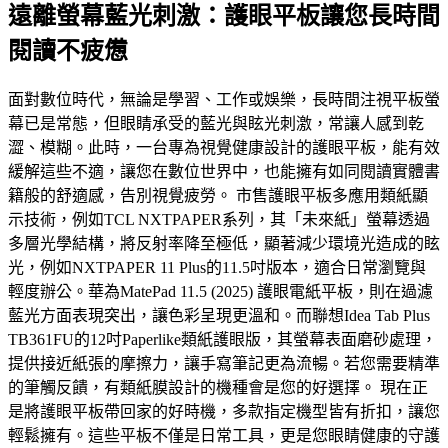
遠離螢幕藍光刺激：護眼平板讓您長時間
閱讀不疲憊
面對數位時代，無論是學習、工作或娛樂，長時間注視平板螢
幕已是常態，但眼睛承受的藍光與眩光刺激，常讓人感到乾
澀、模糊。此時，一台專為視覺健康設計的護眼平板，能有效
緩解這些不適，讓您在數位世界中，也能擁有如同閱讀實體書
籍般的舒適感，告別視覺疲勞。 市售護眼平板多應用類紙顯
示技術，例如TCL NXTPAPER系列，其「未來紙」螢幕透過
多層光學結構，將反射率降至極低，顯著減少環境光造成的眩
光，例如NXTPAPER 11 Plus的11.5吋版本，適合日常瀏覽與
輕度辦公。華為MatePad 11.5 (2025) 護眼電紙平板，則在過濾
藍光方面表現突出，讓色彩呈現更溫和。而聯想Idea Tab Plus
TB361FU的12吋Paperlike類紙護眼版，其螢幕表面磨砂處理，
提供接近紙張的摩擦力，讓手寫筆記更為流暢。若您需要精準
的筆觸反饋，有類紙膜設計的機種會是您的好選擇。 現在正
是將護眼平板帶回家的好時機，多款指定機型皆有折扣，讓您
輕鬆擁有。這些平板不僅是日常工具，更是您眼睛健康的守護