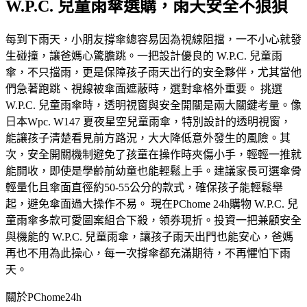
W.P.C. 兒童雨傘選購，雨天安全不狼狽
每到下雨天，小朋友撐傘總容易因為視線阻擋，一不小心就發
生碰撞，讓爸媽心驚膽跳。一把設計優良的 W.P.C. 兒童雨
傘，不只擋雨，更是保障孩子雨天出行的安全夥伴，尤其當他
們急著跑跳、視線被傘面遮蔽時，選對傘格外重要。 挑選
W.P.C. 兒童雨傘時，透明視窗與安全開關是兩大關鍵考量。像
日本Wpc. W147 夏夜星空兒童雨傘，特別設計的透明視窗，
能讓孩子清楚看見前方路況，大大降低意外發生的風險。其
次，安全開關機制避免了孩童在操作時夾傷小手，輕輕一推就
能開收，即使是學齡前幼童也能輕鬆上手。建議家長可選傘骨
輕量化且傘面直徑約50-55公分的款式，確保孩子能輕鬆舉
起，避免傘面過大操作不易。 現在PChome 24h購物 W.P.C. 兒
童雨傘多款可愛圖案組合下殺，領券現折。投資一把兼顧安全
與機能的 W.P.C. 兒童雨傘，讓孩子雨天出門也能安心，爸媽
再也不用為此操心，每一次撐傘都充滿期待，不再懼怕下雨
天。
關於PChome24h