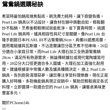
鴛鴦鍋選購秘訣
煮菜時最怕鍋底燒焦黏底，刷洗費力耗時，讓下廚變負擔。
Pearl Life 鍋具以不沾設計，讓食材在鍋中跳動自如，輕鬆翻
炒不黏鍋，烹煮後輕輕擦拭就能乾淨，省下寶貴時間。 挑選
Pearl Life 鍋具時，爐具相容性與尺寸是關鍵。像Pearl Life 台
隆手創館日本PEARL IH不沾鴛鴦鍋26cm，具備IH感應底層，
適用電磁爐與瓦斯爐，不沾塗層讓您分區烹煮不怕串味，26公
分適合小家庭日常。而Pearl Life 大理石加工全熱源鴛鴦鍋
28cm，滿足所有熱源需求，無論傳統爐灶或現代電陶爐皆可
用，28公分大口徑更適合多人圍爐，大理石加工面強化耐用
度。建議根據家中常備人數及爐具種類決定。 換上 Pearl Life
鍋具，告別廚房清理惡夢，讓您專注享受料理樂趣。現在正是
購入好時機，多款機能鍋具現正促銷中，幫助您輕鬆搞定各式
料理。立即選擇一款適合您的 Pearl Life 鍋具，讓餐桌美味更
豐富多元。
關於PChome24h