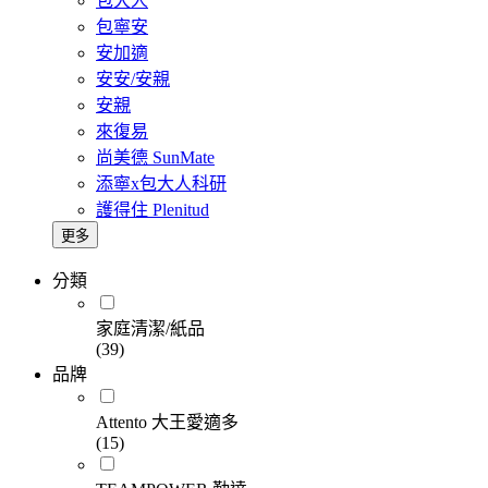
包大人
包寧安
安加適
安安/安親
安親
來復易
尚美德 SunMate
添寧x包大人科研
護得住 Plenitud
更多
分類
家庭清潔/紙品
(39)
品牌
Attento 大王愛適多
(15)