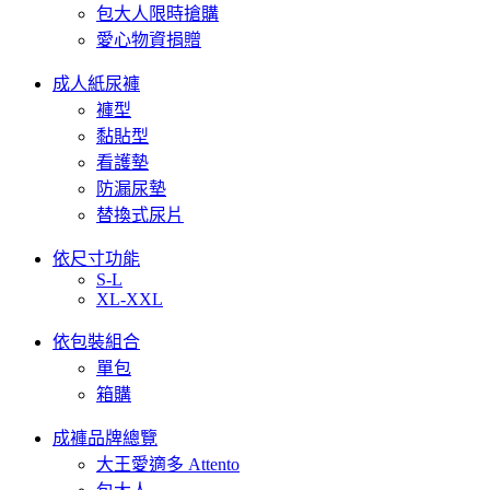
包大人限時搶購
愛心物資捐贈
成人紙尿褲
褲型
黏貼型
看護墊
防漏尿墊
替換式尿片
依尺寸功能
S-L
XL-XXL
依包裝組合
單包
箱購
成褲品牌總覽
大王愛適多 Attento