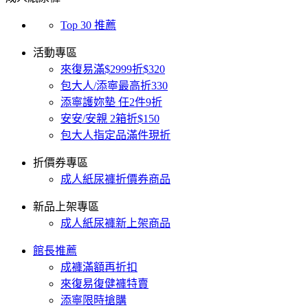
Top 30 推薦
活動專區
來復易滿$2999折$320
包大人/添寧最高折330
添寧護妳墊 任2件9折
安安/安親 2箱折$150
包大人指定品滿件現折
折價券專區
成人紙尿褲折價券商品
新品上架專區
成人紙尿褲新上架商品
館長推薦
成褲滿額再折扣
來復易復健褲特賣
添寧限時搶購