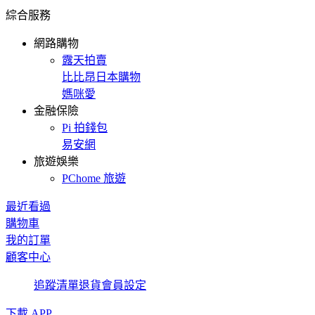
綜合服務
網路購物
露天拍賣
比比昂日本購物
媽咪愛
金融保險
Pi 拍錢包
易安網
旅遊娛樂
PChome 旅遊
最近看過
購物車
我的訂單
顧客中心
追蹤清單
退貨
會員設定
下載 APP