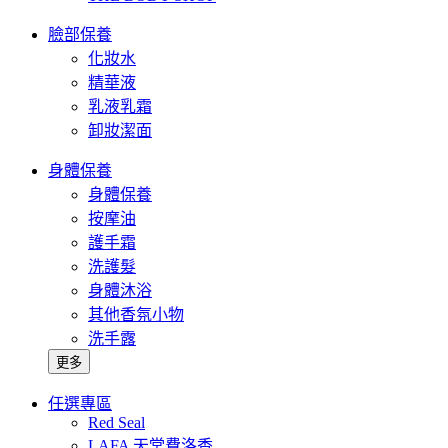
臉部保養
化妝水
精華液
乳液乳霜
卸妝潔面
身體保養
身體保養
按摩油
護手霜
洗護髮
身體沐浴
其他香氛小物
洗手露
更多
任選專區
Red Seal
LAFA 天堂費洛香