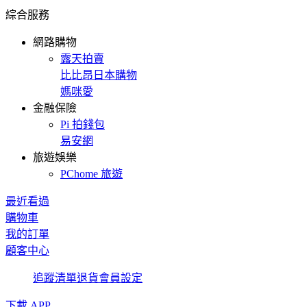
綜合服務
網路購物
露天拍賣
比比昂日本購物
媽咪愛
金融保險
Pi 拍錢包
易安網
旅遊娛樂
PChome 旅遊
最近看過
購物車
我的訂單
顧客中心
追蹤清單
退貨
會員設定
下載 APP