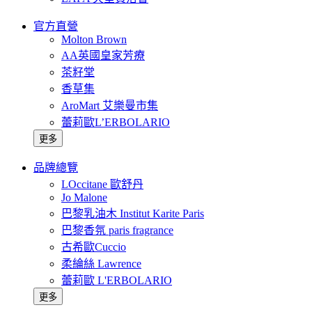
官方直營
Molton Brown
AA英國皇家芳療
茶籽堂
香草集
AroMart 艾樂曼市集
蕾莉歐L’ERBOLARIO
更多
品牌總覽
LOccitane 歐舒丹
Jo Malone
巴黎乳油木 Institut Karite Paris
巴黎香氛 paris fragrance
古希歐Cuccio
柔綸絲 Lawrence
蕾莉歐 L'ERBOLARIO
更多