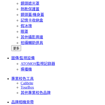
鏡頭遮光罩
熱靴保護蓋
鏡頭蓋/機身蓋
記憶卡收納盒
假冰塊
眼罩
其他攝影周邊
拍攝輔助道具
更多
圖傳/監視設備
ATOMOS監視記錄器
導播機
專業校色工具
Calibrite
TourBox
其他專業校色品牌
品牌相機背帶