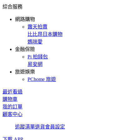
綜合服務
網路購物
露天拍賣
比比昂日本購物
媽咪愛
金融保險
Pi 拍錢包
易安網
旅遊娛樂
PChome 旅遊
最近看過
購物車
我的訂單
顧客中心
追蹤清單
退貨
會員設定
下載 APP