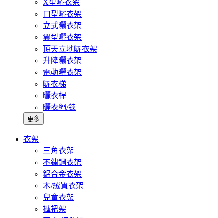
X型曬衣架
ㄇ型曬衣架
立式曬衣架
翼型曬衣架
頂天立地曬衣架
升降曬衣架
電動曬衣架
曬衣梯
曬衣桿
曬衣繩/鍊
更多
衣架
三角衣架
不鏽鋼衣架
鋁合金衣架
木/絨質衣架
兒童衣架
褲裙架