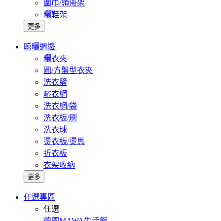
圍巾/領帶架
曬鞋架
更多
晾曬週邊
曬衣夾
圓/方盤型衣夾
洗衣籃
曬衣網
洗衣網/袋
洗衣板/刷
洗衣球
燙衣板/燙馬
折衣板
衣架收納
更多
任選專區
任選
德國MAWA生活館