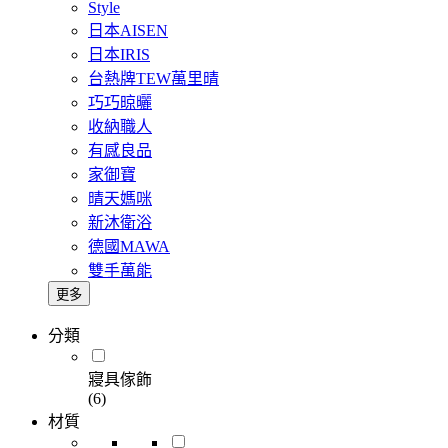
Style
日本AISEN
日本IRIS
台熱牌TEW萬里晴
巧巧晾曬
收納職人
有感良品
家御寶
晴天媽咪
新沐衛浴
德國MAWA
雙手萬能
更多
分類
寢具傢飾
(6)
材質