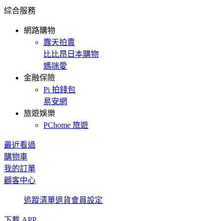
綜合服務
網路購物
露天拍賣
比比昂日本購物
媽咪愛
金融保險
Pi 拍錢包
易安網
旅遊娛樂
PChome 旅遊
最近看過
購物車
我的訂單
顧客中心
追蹤清單
退貨
會員設定
下載 APP