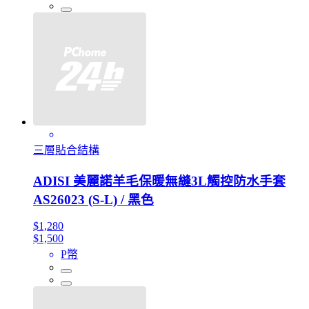
三層貼合結構
ADISI 美麗諾羊毛保暖無縫3L觸控防水手套
AS26023 (S-L) / 黑色
$1,280
$1,500
P幣