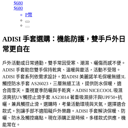
$680
$680
P幣
ADISI 手套選購：機能防護，雙手戶外日
常更自在
戶外活動或日常通勤，雙手常因受寒、潮濕、曬傷而感不便。
ADISI 手套助您雙手保持乾爽、溫暖與靈活，活動不受限。
ADISI 手套系列依需求設計。如ADISI 美麗諾羊毛保暖無縫3L
觸控防水手套 AS26023，三層無縫工法，提供防水保暖，適
合雨雪天。重視夏季防曬與手乾爽，ADISI NICECOOL 吸濕
涼爽抗UV觸控止滑手套 AS23014 著重吸濕排汗與UPF50+抗
曬，兼具觸控止滑。選購時，考量活動環境與天氣，選擇適合
款式。別讓手部不適阻礙戶外樂趣。ADISI 手套解決保暖、防
曬、防水及觸控痛點。現在添購正是時候，多樣款式供應，機
能常在。