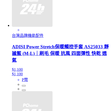
台灣品牌機能配件
ADISI Power Stretch保暖觸控手套 AS25033 靜
謐藍 (M-L)｜刷毛 保暖 抗風 四面彈性 快乾 透
氣
$1,100
$1,100
P幣