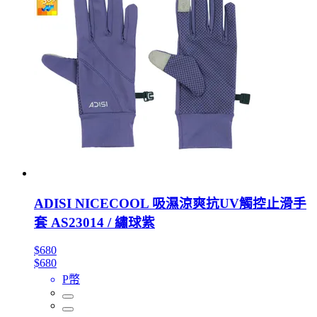
ADISI NICECOOL 吸濕涼爽抗UV觸控止滑手
套 AS23014 / 繡球紫
$680
$680
P幣