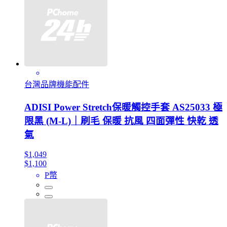
台灣品牌機能配件
ADISI Power Stretch保暖觸控手套 AS25033 極
限黑 (M-L)｜刷毛 保暖 抗風 四面彈性 快乾 透
氣
$1,049
$1,100
P幣