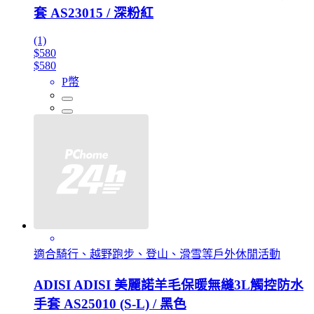
套 AS23015 / 深粉紅
(1)
$580
$580
P幣
適合騎行、越野跑步、登山、滑雪等戶外休閒活動
ADISI ADISI 美麗諾羊毛保暖無縫3L觸控防水
手套 AS25010 (S-L) / 黑色