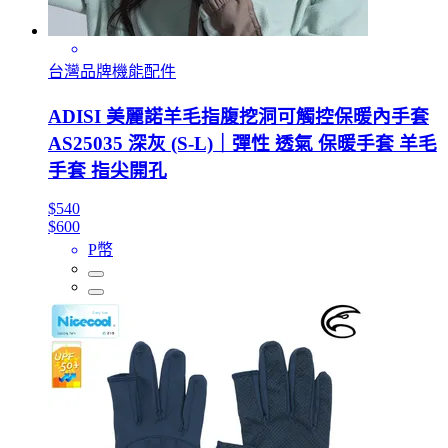
台灣品牌機能配件
ADISI 美麗諾羊毛指腹挖洞可觸控保暖內手套
AS25035 深灰 (S-L)｜彈性 透氣 保暖手套 羊毛
手套 指尖開孔
$540
$600
P幣