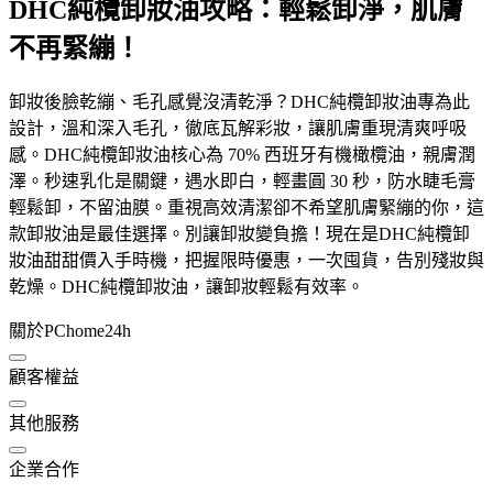
DHC純欖卸妝油攻略：輕鬆卸淨，肌膚
不再緊繃！
卸妝後臉乾繃、毛孔感覺沒清乾淨？DHC純欖卸妝油專為此
設計，溫和深入毛孔，徹底瓦解彩妝，讓肌膚重現清爽呼吸
感。DHC純欖卸妝油核心為 70% 西班牙有機橄欖油，親膚潤
澤。秒速乳化是關鍵，遇水即白，輕畫圓 30 秒，防水睫毛膏
輕鬆卸，不留油膜。重視高效清潔卻不希望肌膚緊繃的你，這
款卸妝油是最佳選擇。別讓卸妝變負擔！現在是DHC純欖卸
妝油甜甜價入手時機，把握限時優惠，一次囤貨，告別殘妝與
乾燥。DHC純欖卸妝油，讓卸妝輕鬆有效率。
關於PChome24h
顧客權益
其他服務
企業合作