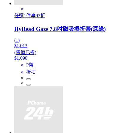
任選1件享93折
HyRead Gaze 7.8吋磁吸捲折套(深綠)
(1)
$1,013
(售價已折)
$1,090
P幣
折扣