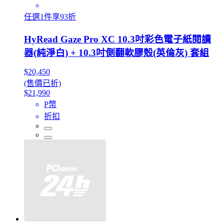
任選1件享93折
HyRead Gaze Pro XC 10.3吋彩色電子紙閱讀
器(純淨白) + 10.3吋側翻軟膠殼(英倫灰) 套組
$20,450
(售價已折)
$21,990
P幣
折扣