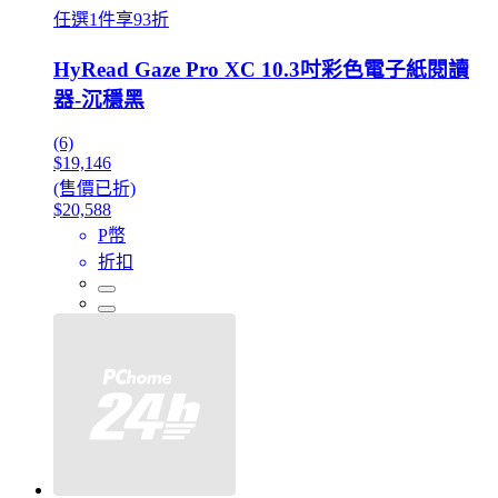
任選1件享93折
HyRead Gaze Pro XC 10.3吋彩色電子紙閱讀
器-沉穩黑
(6)
$19,146
(售價已折)
$20,588
P幣
折扣