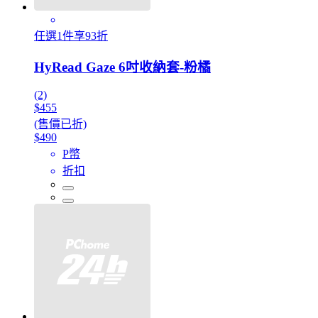
任選1件享93折
HyRead Gaze 6吋收納套-粉橘
(2)
$455
(售價已折)
$490
P幣
折扣