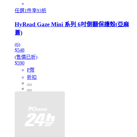
任選1件享93折
HyRead Gaze Mini 系列 6吋側翻保護殼(亞麻
蒼)
(6)
$548
(售價已折)
$590
P幣
折扣