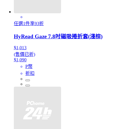
任選1件享93折
HyRead Gaze 7.8吋磁吸捲折套(淺棕)
$1,013
(售價已折)
$1,090
P幣
折扣