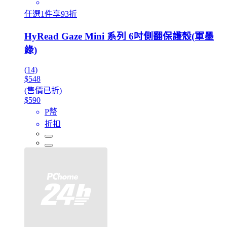
任選1件享93折
HyRead Gaze Mini 系列 6吋側翻保護殼(軍墨
綠)
(14)
$548
(售價已折)
$590
P幣
折扣