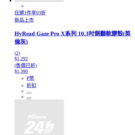
任選1件享93折
新品上市
HyRead Gaze Pro X系列 10.3吋側翻軟膠殼(英
倫灰)
(2)
$1,292
(售價已折)
$1,390
P幣
折扣