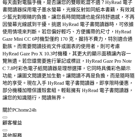
每天面對電腦手機，是否讓您的雙眼乾澀不適？HyRead 電子
書閱讀器採用電子墨水螢幕，光線反射如同紙本書籍，有效減
少藍光對眼睛的負擔，讓您長時間閱讀也能保持舒適感，不再
因螢幕光線感到干擾。挑選 HyRead 電子書閱讀器時，可依據
使用情境來判斷。若您偏好輕巧、方便攜帶的尺寸，HyRead
Gaze Mini CC 6吋機型僅約 170 克，握持不費力，特別適合通
勤族。而需要閱讀技術文件或圖表的使用者，則可考慮
HyRead Gaze Pro X 10.3吋機種，其更大的顯示面積讓內容一
覽無遺。若您還需要進行筆記或標註，HyRead Gaze Pro Note
C 7.8吋彩色電子紙閱讀器是理想選擇，它同時具備彩色顯示
功能，讓圖文閱讀更加生動。讓閱讀不再是負擔，而是隨時隨
地的享受。現在入手 HyRead 電子書閱讀器，即享限時優惠，
部分機種加贈保護殼套組。輕鬆擁有 HyRead 電子書閱讀器，
讓您的知識隨行，閱讀無界。
關於PChome24h
顧客權益
其他服務