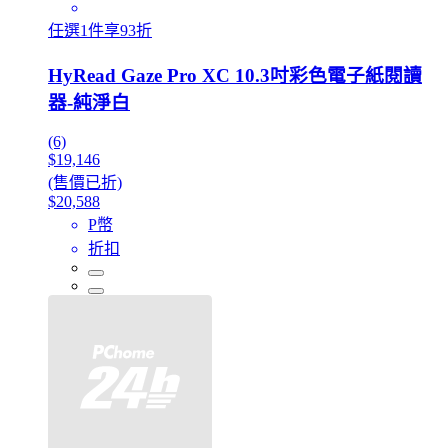
任選1件享93折
HyRead Gaze Pro XC 10.3吋彩色電子紙閱讀
器-純淨白
(6)
$19,146
(售價已折)
$20,588
P幣
折扣