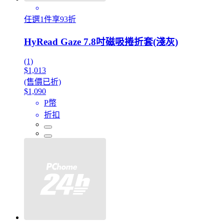
任選1件享93折
HyRead Gaze 7.8吋磁吸捲折套(淺灰)
(1)
$1,013
(售價已折)
$1,090
P幣
折扣