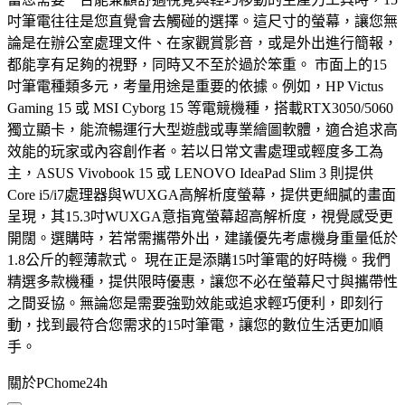
吋筆電往往是您直覺會去觸碰的選擇。這尺寸的螢幕，讓您無
論是在辦公室處理文件、在家觀賞影音，或是外出進行簡報，
都能享有足夠的視野，同時又不至於過於笨重。 市面上的15
吋筆電種類多元，考量用途是重要的依據。例如，HP Victus
Gaming 15 或 MSI Cyborg 15 等電競機種，搭載RTX3050/5060
獨立顯卡，能流暢運行大型遊戲或專業繪圖軟體，適合追求高
效能的玩家或內容創作者。若以日常文書處理或輕度多工為
主，ASUS Vivobook 15 或 LENOVO IdeaPad Slim 3 則提供
Core i5/i7處理器與WUXGA高解析度螢幕，提供更細膩的畫面
呈現，其15.3吋WUXGA意指寬螢幕超高解析度，視覺感受更
開闊。選購時，若常需攜帶外出，建議優先考慮機身重量低於
1.8公斤的輕薄款式。 現在正是添購15吋筆電的好時機。我們
精選多款機種，提供限時優惠，讓您不必在螢幕尺寸與攜帶性
之間妥協。無論您是需要強勁效能或追求輕巧便利，即刻行
動，找到最符合您需求的15吋筆電，讓您的數位生活更加順
手。
關於PChome24h