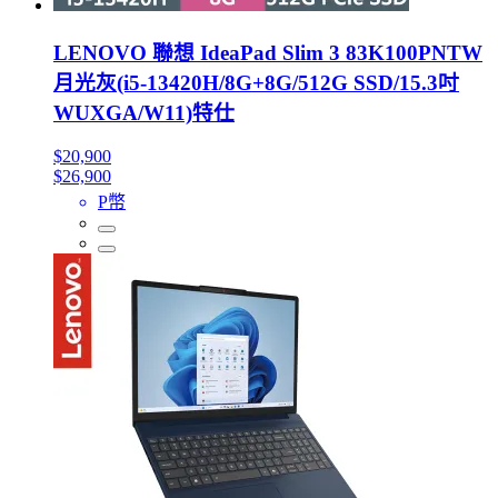
LENOVO 聯想 IdeaPad Slim 3 83K100PNTW
月光灰(i5-13420H/8G+8G/512G SSD/15.3吋
WUXGA/W11)特仕
$20,900
$26,900
P幣