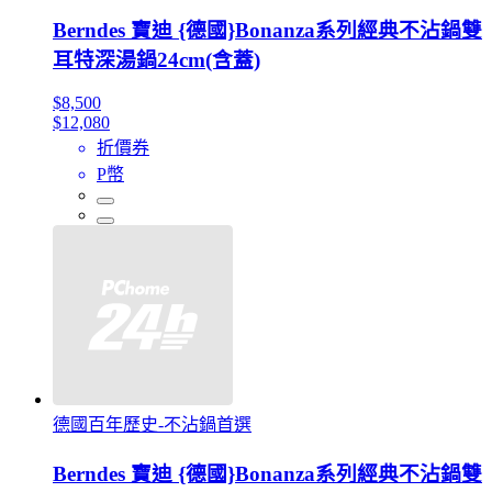
Berndes 寶迪 {德國}Bonanza系列經典不沾鍋雙
耳特深湯鍋24cm(含蓋)
$8,500
$12,080
折價券
P幣
德國百年歷史-不沾鍋首選
Berndes 寶迪 {德國}Bonanza系列經典不沾鍋雙