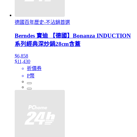
德國百年歷史-不沾鍋首選
Berndes 寶迪 【德國】Bonanza INDUCTION
系列經典深炒鍋28cm含蓋
$6,858
$11,430
折價券
P幣