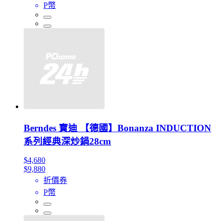
P幣
Berndes 寶迪 【德國】Bonanza INDUCTION
系列經典深炒鍋28cm
$4,680
$9,880
折價券
P幣