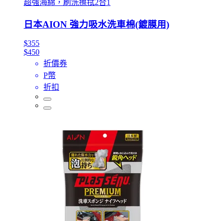
超強海綿，刷洗擦拭2合1
日本AION 強力吸水洗車棉(鍍膜用)
$355
$450
折價券
P幣
折扣