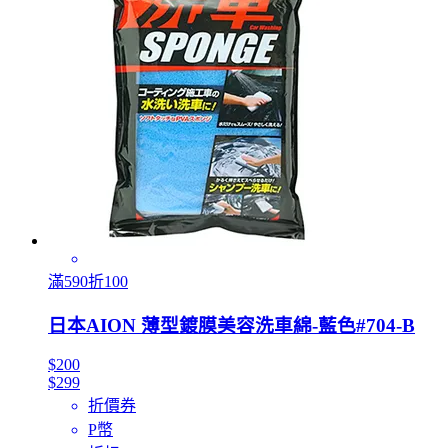
滿590折100
日本AION 薄型鍍膜美容洗車綿-藍色#704-B
$200
$299
折價券
P幣