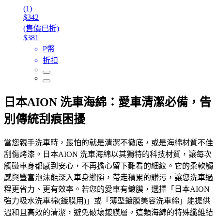
(1)
$342
(售價已折)
$381
P幣
折扣
日本AION 洗車海綿：愛車清潔必備，告
別傳統刮痕困擾
當您親手洗車時，最怕的就是清潔不徹底，或是海綿材質不佳
刮傷烤漆。日本AION 洗車海綿以其獨特的科技材質，讓每次
觸碰車身都感到安心，不再擔心留下難看的細紋。它的柔軟觸
感與豐富泡沫能深入車身縫隙，帶走積累的髒污，讓您洗車過
程更省力、更有效率。若您的愛車有鍍膜，選擇「日本AION
強力吸水洗車棉(鍍膜用)」或「薄型鍍膜美容洗車綿」能提供
溫和且高效的清潔，避免破壞鍍膜層。這類海綿的特殊纖維結