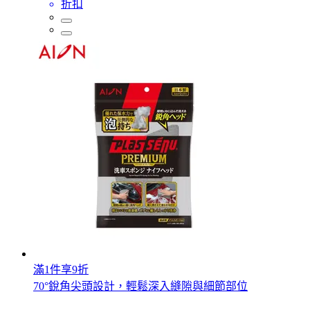
折扣
滿1件享9折
70°銳角尖頭設計，輕鬆深入縫隙與細節部位