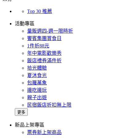
Top 30 推薦
活動專區
量販週四-週一限時折
饗賓集團賞食日
1件折88元
年中電影歡樂秀
飯店禮券滿件折
拾光體驗
夏沐食光
包羅萬象
邊吃邊玩
親子出遊
民宿飯店折扣無上限
更多
新品上架專區
票券新上架商品