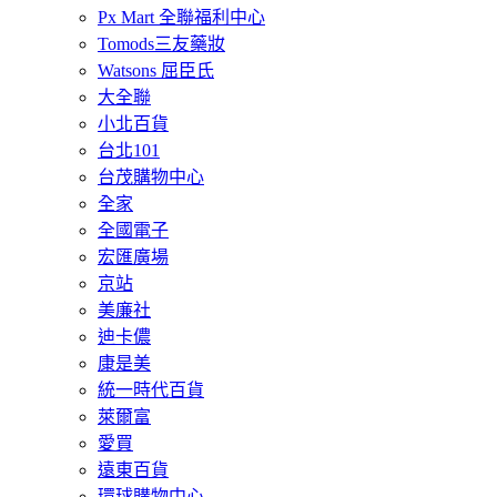
Px Mart 全聯福利中心
Tomods三友藥妝
Watsons 屈臣氏
大全聯
小北百貨
台北101
台茂購物中心
全家
全國電子
宏匯廣場
京站
美廉社
迪卡儂
康是美
統一時代百貨
萊爾富
愛買
遠東百貨
環球購物中心