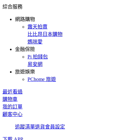
綜合服務
網路購物
露天拍賣
比比昂日本購物
媽咪愛
金融保險
Pi 拍錢包
易安網
旅遊娛樂
PChome 旅遊
最近看過
購物車
我的訂單
顧客中心
追蹤清單
退貨
會員設定
下載 APP