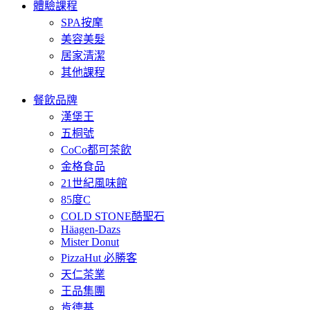
體驗課程
SPA按摩
美容美髮
居家清潔
其他課程
餐飲品牌
漢堡王
五桐號
CoCo都可茶飲
金格食品
21世紀風味館
85度C
COLD STONE酷聖石
Häagen-Dazs
Mister Donut
PizzaHut 必勝客
天仁茶業
王品集團
肯德基