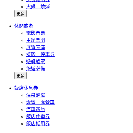
火鍋｜燒烤
更多
休閒旅遊
電影門票
主題樂園
展覽表演
接駁｜停車券
遊艇船票
旅遊必備
更多
飯店休息券
溫泉泡湯
露營｜露營車
汽車商旅
飯店住宿券
飯店抵用券