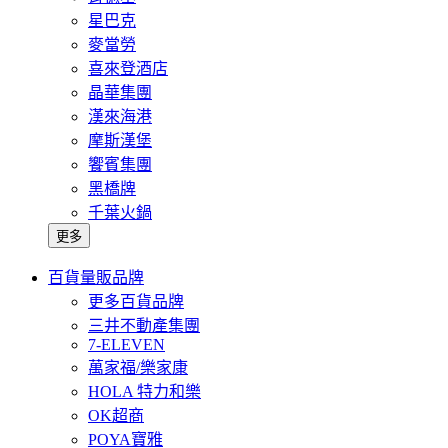
星巴克
麥當勞
喜來登酒店
晶華集團
漢來海港
摩斯漢堡
饗賓集團
黑橋牌
千葉火鍋
更多
百貨量販品牌
更多百貨品牌
三井不動產集團
7-ELEVEN
萬家福/樂家康
HOLA 特力和樂
OK超商
POYA寶雅