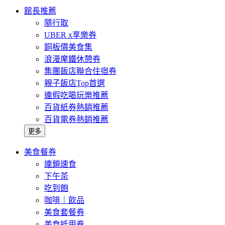
館長推薦
隨行取
UBER x享樂券
銅板價美食集
浪漫摩鐵休憩券
集團飯店聯合住宿券
親子飯店Top首選
連假吃喝玩樂推薦
百貨紙券熱銷推薦
百貨電券熱銷推薦
更多
美食餐券
連鎖速食
下午茶
吃到飽
咖啡｜飲品
美食套餐券
美食抵用券