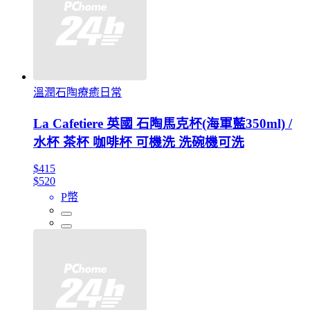
溫潤石陶療癒日常
La Cafetiere 英國 石陶馬克杯(海軍藍350ml) /
水杯 茶杯 咖啡杯 可機洗 洗碗機可洗
$415
$520
P幣