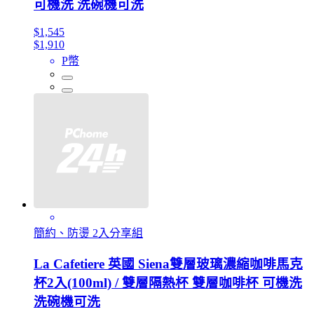
可機洗 洗碗機可洗
$1,545
$1,910
P幣
簡約、防燙 2入分享組
La Cafetiere 英國 Siena雙層玻璃濃縮咖啡馬克
杯2入(100ml) / 雙層隔熱杯 雙層咖啡杯 可機洗
洗碗機可洗