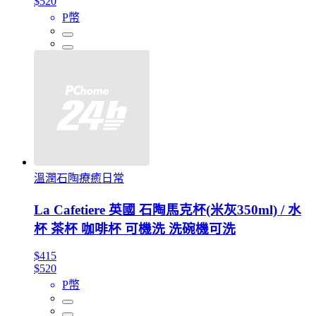
$520
P幣
溫潤石陶療癒日常
La Cafetiere 英國 石陶馬克杯(米灰350ml) / 水
杯 茶杯 咖啡杯 可機洗 洗碗機可洗
$415
$520
P幣