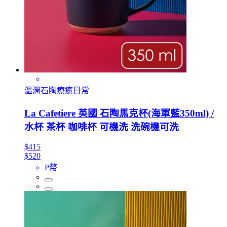
溫潤石陶療癒日常
La Cafetiere 英國 石陶馬克杯(海軍藍350ml) /
水杯 茶杯 咖啡杯 可機洗 洗碗機可洗
$415
$520
P幣