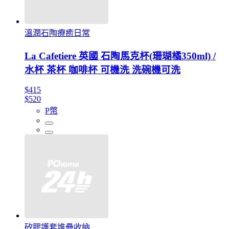
溫潤石陶療癒日常
La Cafetiere 英國 石陶馬克杯(珊瑚橘350ml) /
水杯 茶杯 咖啡杯 可機洗 洗碗機可洗
$415
$520
P幣
矽膠護套堆疊收納