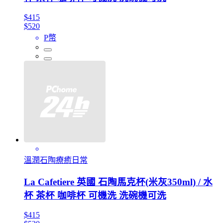
$415
$520
P幣
溫潤石陶療癒日常
La Cafetiere 英國 石陶馬克杯(米灰350ml) / 水
杯 茶杯 咖啡杯 可機洗 洗碗機可洗
$415