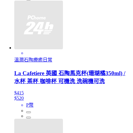
溫潤石陶療癒日常
La Cafetiere 英國 石陶馬克杯(珊瑚橘350ml) /
水杯 茶杯 咖啡杯 可機洗 洗碗機可洗
$415
$520
P幣