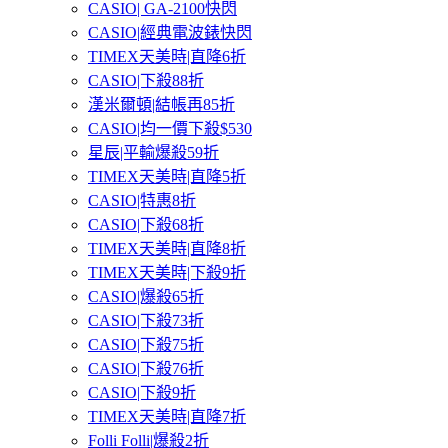
CASIO| GA-2100快閃
CASIO|經典電波錶快閃
TIMEX天美時|直降6折
CASIO|下殺88折
漢米爾頓|結帳再85折
CASIO|均一價下殺$530
星辰|平輸爆殺59折
TIMEX天美時|直降5折
CASIO|特惠8折
CASIO|下殺68折
TIMEX天美時|直降8折
TIMEX天美時|下殺9折
CASIO|爆殺65折
CASIO|下殺73折
CASIO|下殺75折
CASIO|下殺76折
CASIO|下殺9折
TIMEX天美時|直降7折
Folli Folli|爆殺2折