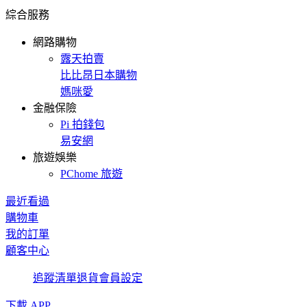
綜合服務
網路購物
露天拍賣
比比昂日本購物
媽咪愛
金融保險
Pi 拍錢包
易安網
旅遊娛樂
PChome 旅遊
最近看過
購物車
我的訂單
顧客中心
追蹤清單
退貨
會員設定
下載 APP