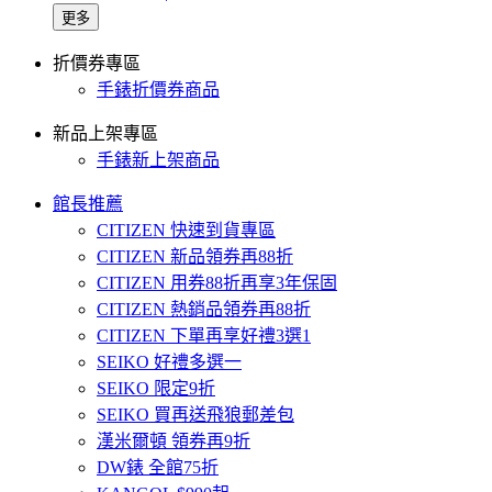
更多
折價券專區
手錶折價券商品
新品上架專區
手錶新上架商品
館長推薦
CITIZEN 快速到貨專區
CITIZEN 新品領券再88折
CITIZEN 用券88折再享3年保固
CITIZEN 熱銷品領券再88折
CITIZEN 下單再享好禮3選1
SEIKO 好禮多選一
SEIKO 限定9折
SEIKO 買再送飛狼郵差包
漢米爾頓 領券再9折
DW錶 全館75折