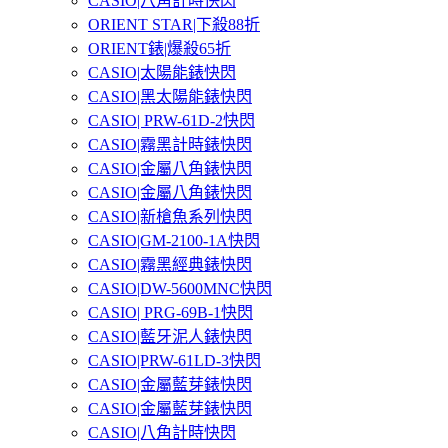
CASIO|八角計時快閃
ORIENT STAR|下殺88折
ORIENT錶|爆殺65折
CASIO|太陽能錶快閃
CASIO|黑太陽能錶快閃
CASIO| PRW-61D-2快閃
CASIO|霧黑計時錶快閃
CASIO|金屬八角錶快閃
CASIO|金屬八角錶快閃
CASIO|新槍魚系列快閃
CASIO|GM-2100-1A快閃
CASIO|霧黑經典錶快閃
CASIO|DW-5600MNC快閃
CASIO| PRG-69B-1快閃
CASIO|藍牙泥人錶快閃
CASIO|PRW-61LD-3快閃
CASIO|金屬藍芽錶快閃
CASIO|金屬藍芽錶快閃
CASIO|八角計時快閃