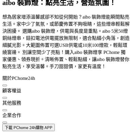
aibo 裝飾燈：點亮生活，營造氛圍！
想為居家增添溫馨感卻不知從何開始？aibo 裝飾燈能瞬間點亮
生活。家中少了氣氛，或節慶佈置不夠吸睛，這些燈串輕鬆解
決困擾。 選購aibo 裝飾燈，供電與長度是重點。aibo 5米50燈
銅絲燈串，鈕扣電池供電擺放無限制，適合點綴小角落，創造
細膩光影。大範圍佈置可選USB供電或10米100燈款，輕鬆環
繞窗邊。 別讓空間少了亮點！購入aibo 裝飾燈享 PChome 獨
家優惠、領券現折。清晰佈置、輕鬆點綴，讓aibo 裝飾燈替你
點亮生活，享受溫馨。手刀甜甜價，家更有溫度！
關於PChome24h
顧客權益
其他服務
企業合作
下載 PChome 24h購物 APP