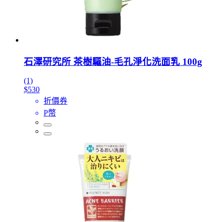
石澤研究所 茶樹驅油-毛孔淨化洗面乳 100g
(1)
$530
折價券
P幣