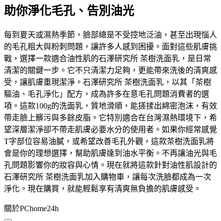
助你淨化毛孔、告別油光
每到夏天或濕熱季節，臉部總是不受控地泛油，甚至出現惱人
的毛孔粗大與粉刺問題，讓許多人感到困擾。面對這些肌膚挑
戰，選擇一款適合油性肌的石澤研究所 茶樹洗面乳，是日常
清潔的關鍵一步。它不只清潔力足夠，更能帶來洗後的清爽感
受，讓肌膚重現潔淨。石澤研究所 茶樹洗面乳，以其「茶樹
驅油、毛孔淨化」配方，成為許多在意毛孔問題消費者的選
項。這款100g的洗面乳，質地滑順，能搓揉出綿密泡沫，有效
帶走臉上髒污與多餘皮脂。它特別適合在台灣濕熱環境下，希
望深層潔淨卻不帶走肌膚必要水分的使用者。如果你經常感覺
T字部位容易油膩，或希望改善毛孔外觀，這款茶樹洗面乳將
會是你的理想選擇，幫助肌膚達到油水平衡。不再讓油光與毛
孔問題影響你的妝容與心情。現在就將這款針對油性肌設計的
石澤研究所 茶樹洗面乳加入購物車，讓每次洗臉都成為一次
淨化。現在購買，就能輕鬆享有清爽無負擔的肌膚感受。
關於PChome24h