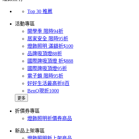
Top 30 推薦
活動專區
開學季 限時94折
居家安全 限時95折
燈飾照明 滿額折$100
品牌吸頂燈88折
國際牌吸頂燈 折$888
國際牌吸頂燈95折
電子鎖 限時95折
好好生活最高折8百
BenQ現折1000
更多
折價券專區
燈飾照明折價券商品
新品上架專區
燈飾照明新上架商品