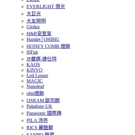
EVERLIGHT 億光
大巨光
大友照明
Glolux
H&R安室家
Hamlet│OHBIG
HONEY COMB 燈飾
iSFun
JP嚴選-捷仕特
KAOS
KINYO
Led Lenser
MAGIC
Nanoleaf
obis燈飾
OSRAM 歐司朗
Paladone UK
Panasonic 國際牌
PILA 沛亮
RICS 麗酷獅
SAMPO 聲寶