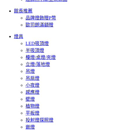
館長推薦
品牌燈飾贈P幣
歐司朗滿額贈
燈具
LED吸頂燈
半吸頂燈
檯燈/桌燈/夾燈
立燈/落地燈
吊燈
吊扇燈
小夜燈
感應燈
壁燈
植物燈
平板燈
投射燈探照燈
嵌燈