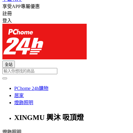
享受APP專屬優惠
註冊
登入
全站
PChome 24h購物
居家
燈飾照明
XINGMU 興沐 吸頂燈
燈飾照明