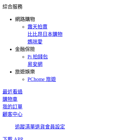
綜合服務
網路購物
露天拍賣
比比昂日本購物
媽咪愛
金融保險
Pi 拍錢包
易安網
旅遊娛樂
PChome 旅遊
最近看過
購物車
我的訂單
顧客中心
追蹤清單
退貨
會員設定
下載 APP