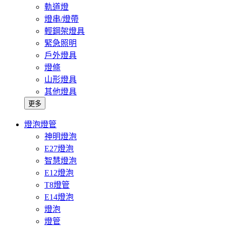
軌道燈
燈串/燈帶
輕鋼架燈具
緊急照明
戶外燈具
燈條
山形燈具
其他燈具
更多
燈泡燈管
神明燈泡
E27燈泡
智慧燈泡
E12燈泡
T8燈管
E14燈泡
燈泡
燈管