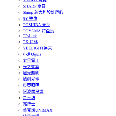
SHARP 夏普
Slamp 義大利設計燈飾
SY 聲億
TOSHIBA 東芝
TOYAMA 特亞馬
TP-Link
TX 特林
YEELIGHT易來
小倉Ogula
太星電工
光之饗宴
旭光照明
旭創光電
東亞照明
阿波羅吊燈
青禾坊
亮博士
美克斯UNIMAX