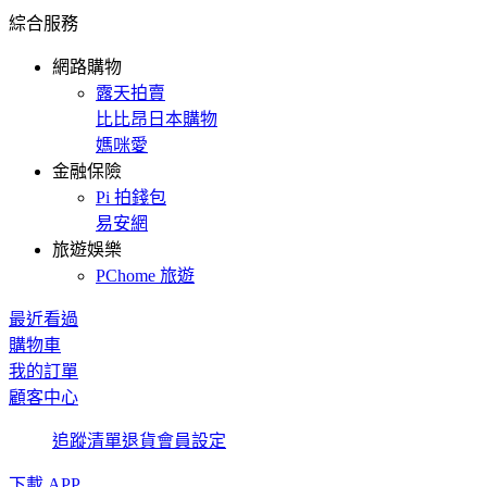
綜合服務
網路購物
露天拍賣
比比昂日本購物
媽咪愛
金融保險
Pi 拍錢包
易安網
旅遊娛樂
PChome 旅遊
最近看過
購物車
我的訂單
顧客中心
追蹤清單
退貨
會員設定
下載 APP