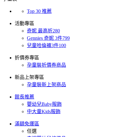
Top 30 推薦
活動專區
奇妮 最高折280
Gennies 奇妮 3件799
兒童哈倫褲3件100
折價券專區
孕童裝折價券商品
新品上架專區
孕童裝新上架商品
館長推薦
嬰幼兒Baby服飾
中大童Kids服飾
滿額免運區
任選