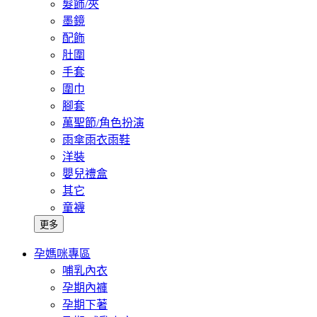
髮飾/夾
墨鏡
配飾
肚圍
手套
圍巾
腳套
萬聖節/角色扮演
雨傘雨衣雨鞋
洋裝
嬰兒禮盒
其它
童襪
更多
孕媽咪專區
哺乳內衣
孕期內褲
孕期下著