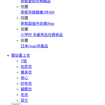
奇妮嬰幼兒棉織品
任選
奇妮孕婦褲襪3件990
任選
奇妮超值內衣褲99up
任選
六甲村 孕產用品任選商品
任選
日本Osaki孕產品
嬰幼童上衣
T恤
包屁衣
連身衣
背心
紗布衣
蝴蝶衣
毛衣
其它