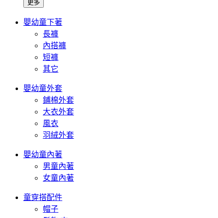
更多
嬰幼童下著
長褲
內搭褲
短褲
其它
嬰幼童外套
鋪棉外套
大衣外套
風衣
羽絨外套
嬰幼童內著
男童內著
女童內著
童穿搭配件
帽子