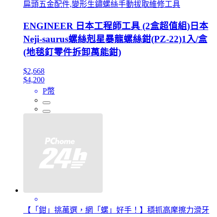
扁頭五金配件,變形生鏽螺絲手動拔取維修工具
ENGINEER 日本工程師工具 (2盒超值組)日本
Neji-saurus螺絲剋星暴龍螺絲鉗(PZ-22)1入/盒
(地毯釘零件拆卸萬能鉗)
$2,668
$4,200
P幣
【「鉗」挑萬選，網「螺」好手！】穩抓高摩擦力滑牙