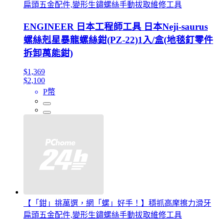
扁頭五金配件,變形生鏽螺絲手動拔取維修工具
ENGINEER 日本工程師工具 日本Neji-saurus
螺絲剋星暴龍螺絲鉗(PZ-22)1入/盒(地毯釘零件
拆卸萬能鉗)
$1,369
$2,100
P幣
【「鉗」挑萬選，網「螺」好手！】穩抓高摩擦力滑牙
扁頭五金配件,變形生鏽螺絲手動拔取維修工具