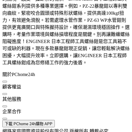
螺絲鉗系列提供多種專業選擇。例如，PZ-22暴龍鉗以專利雙
向齒紋，緊密咬合圓頭或特殊形狀螺絲，提供高達100kgf扭
力，有效避免滑脫。若需處理水管作業，PZ-63 WP水管鉗則
提供更寬廣開口與特殊握持設計，確保潮濕環境穩固操作。選
購時，考量作業環境與螺絲損壞程度是關鍵。別再讓難纏螺絲
阻礙進度！ENGINEER 日本工程師工具螺絲鉗是您工具箱不
可或缺的利器。現在多款暴龍鉗現正促銷，讓您輕鬆解決螺絲
困擾，大幅提升效率。立即選購，讓ENGINEER 日本工程師
工具螺絲鉗成為您修繕工作的強力後盾。
關於PChome24h
顧客權益
其他服務
企業合作
下載 PChome 24h購物 APP
網路家庭國際資訊股份有限公司 版權所有 轉載必究