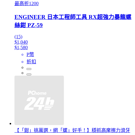
最高折1200
ENGINEER 日本工程師工具 RX超強力暴龍螺
絲鉗 PZ-59
(15)
$1,040
$1,580
P幣
折扣
【「鉗」挑萬選，網「螺」好手！】穩抓高摩擦力滑牙