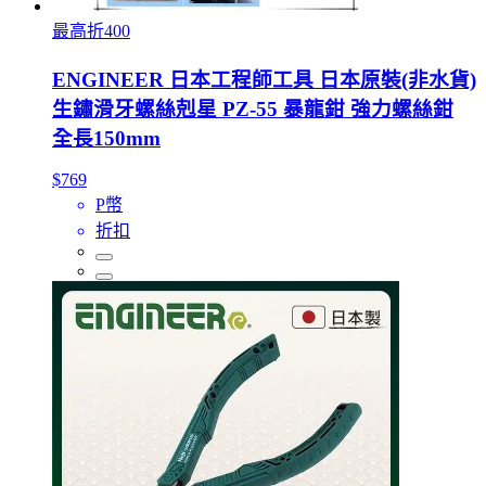
最高折400
ENGINEER 日本工程師工具 日本原裝(非水貨)
生鏽滑牙螺絲剋星 PZ-55 暴龍鉗 強力螺絲鉗
全長150mm
$769
P幣
折扣