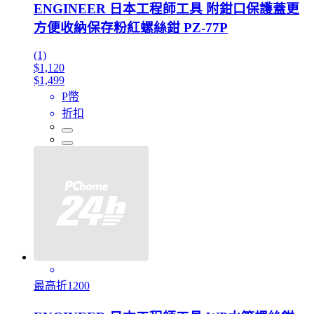
ENGINEER 日本工程師工具 附鉗口保護蓋更
方便收納保存粉紅螺絲鉗 PZ-77P
(1)
$1,120
$1,499
P幣
折扣
最高折1200