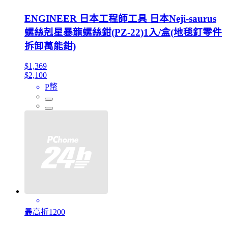
ENGINEER 日本工程師工具 日本Neji-saurus
螺絲剋星暴龍螺絲鉗(PZ-22)1入/盒(地毯釘零件
拆卸萬能鉗)
$1,369
$2,100
P幣
最高折1200