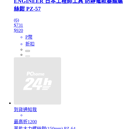
ENGINEER 日本工程師工具 防靜電款暴龍螺
絲鉗 PZ-57
(6)
$731
$920
P幣
折扣
到貨通知我
最高折1200
萬能大力螺絲鉗(150mm) PZ-64