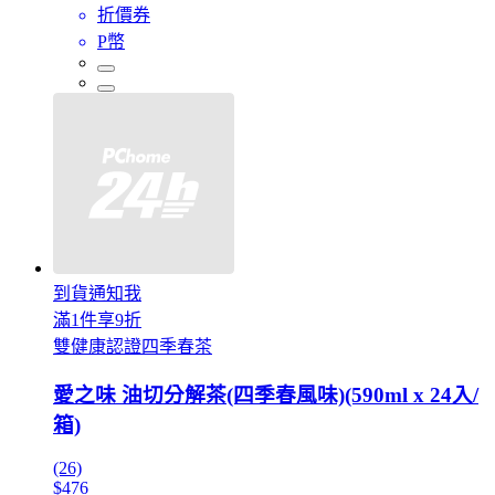
折價券
P幣
到貨通知我
滿1件享9折
雙健康認證四季春茶
愛之味 油切分解茶(四季春風味)(590ml x 24入/
箱)
(26)
$476