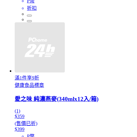
P幣
折扣
滿1件享9折
健康食品標章
愛之味 純濃燕麥(340mlx12入/箱)
(1)
$359
(售價已折)
$399
P幣