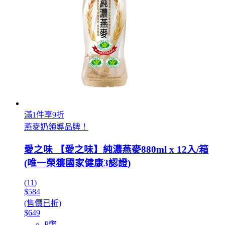
滿1件享9折
燕麥奶領導品牌！
愛之味 【愛之味】純濃燕麥880ml x 12入/箱
(唯一榮獲國家健康3認證)
(11)
$584
(售價已折)
$649
P幣