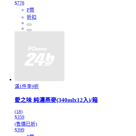
$778
P幣
折扣
滿1件享9折
愛之味 純濃燕麥(340mlx12入)/箱
(18)
$359
(售價已折)
$399