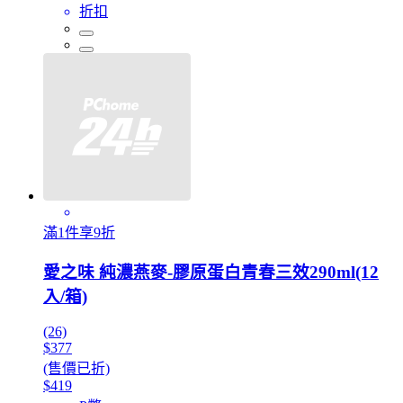
折扣
滿1件享9折
愛之味 純濃燕麥-膠原蛋白青春三效290ml(12
入/箱)
(26)
$377
(售價已折)
$419