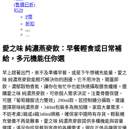
(售價已折)
$529
P幣
折扣
愛之味 純濃燕麥飲：早餐輕食或日常補
給，多元機能任你選
早上趕著出門，來不及準備早餐，或是下午想補充能量，愛之
味 純濃燕麥飲能輕巧解決你的困擾。它不用沖泡，開蓋即
飲，濃郁穀物香氣，讓你在匆忙中也能快速攝取膳食纖維。選
購愛之味 純濃燕麥飲，可依個人需求決定。注重骨骼保健，
可選「葡萄糖胺活力雙效」290ml款。若控制糖分攝取，建議
選擇原味純濃燕麥，340ml包裝多為無加糖。家庭大量需求，
不妨考慮2箱或4箱340ml規格，確保家中隨時有存貨。輕鬆補
充營養不再是難事，愛之味 純濃燕麥飲提供多種機能與容量
選擇，滿足你從早餐到宵夜的各種需求。現在正值品牌限定優