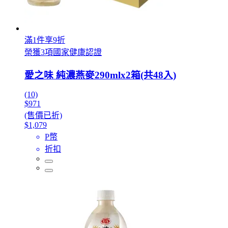
滿1件享9折
榮獲3項國家健康認證
愛之味 純濃燕麥290mlx2箱(共48入)
(10)
$971
(售價已折)
$1,079
P幣
折扣