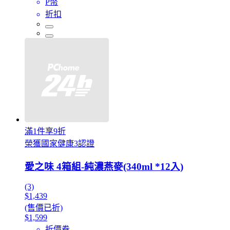
P幣
折扣
滿1件享9折
榮獲國家健康3認證
愛之味 4箱組-純濃燕麥(340ml *12入)
(3)
$1,439
(售價已折)
$1,599
折價券