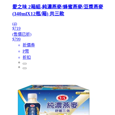
愛之味 2箱組-純濃燕麥/蜂蜜燕麥/豆漿燕麥
(340mlX12瓶/箱) 共三款
(4)
$719
(售價已折)
$799
折價券
P幣
折扣