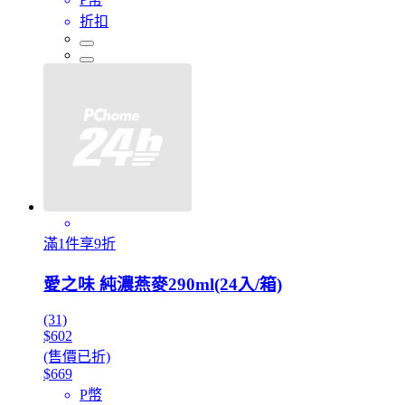
折扣
滿1件享9折
愛之味 純濃燕麥290ml(24入/箱)
(31)
$602
(售價已折)
$669
P幣