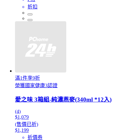
折扣
滿1件享9折
榮獲國家健康3認證
愛之味 3箱組-純濃燕麥(340ml *12入)
(4)
$1,079
(售價已折)
$1,199
折價券