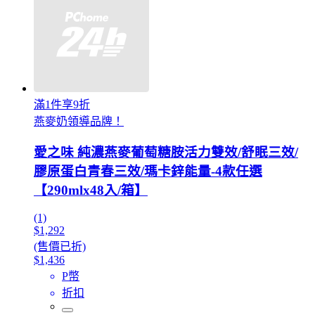
滿1件享9折
燕麥奶領導品牌！
愛之味 純濃燕麥葡萄糖胺活力雙效/舒眠三效/
膠原蛋白青春三效/瑪卡鋅能量-4款任選
【290mlx48入/箱】
(1)
$1,292
(售價已折)
$1,436
P幣
折扣