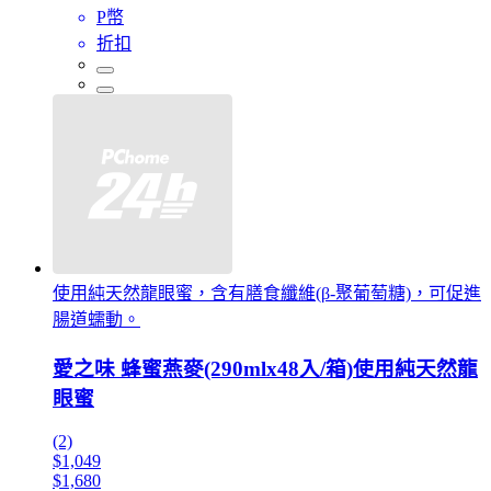
P幣
折扣
使用純天然龍眼蜜，含有膳食纖維(β-聚葡萄糖)，可促進
腸道蠕動。
愛之味 蜂蜜燕麥(290mlx48入/箱)使用純天然龍
眼蜜
(2)
$1,049
$1,680