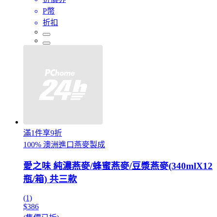
P幣
折扣
滿1件享9折
100% 澳洲進口燕麥製成
愛之味 純濃燕麥/蜂蜜燕麥/豆漿燕麥(340mlX12
瓶/箱) 共三款
(1)
$386