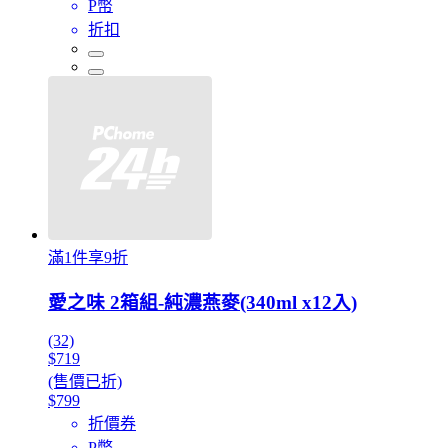
P幣
折扣
滿1件享9折
愛之味 2箱組-純濃燕麥(340ml x12入)
(32)
$719
(售價已折)
$799
折價券
P幣