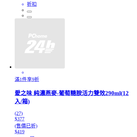
折扣
滿1件享9折
愛之味 純濃燕麥-葡萄糖胺活力雙效290ml(12
入/箱)
(27)
$377
(售價已折)
$419