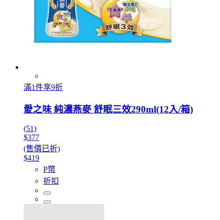
滿1件享9折
愛之味 純濃燕麥 舒眠三效290ml(12入/箱)
(51)
$377
(售價已折)
$419
P幣
折扣