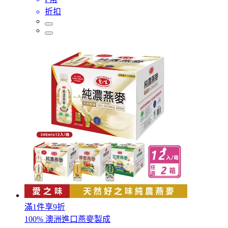
折扣
滿1件享9折
100% 澳洲進口燕麥製成