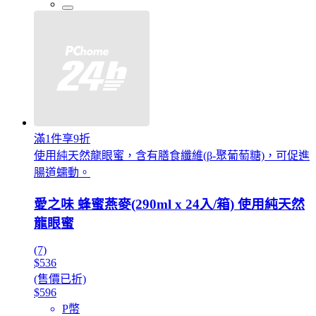
滿1件享9折
使用純天然龍眼蜜，含有膳食纖維(β-聚葡萄糖)，可促進
腸道蠕動。
愛之味 蜂蜜燕麥(290ml x 24入/箱) 使用純天然
龍眼蜜
(7)
$536
(售價已折)
$596
P幣