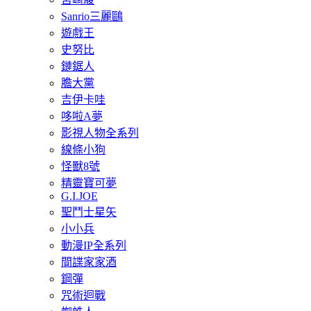
Sanrio三麗鷗
遊戲王
史努比
鏈鋸人
膽大黨
吉伊卡哇
哆啦A夢
影視人物全系列
線條小狗
怪獸8號
精靈寶可夢
G.I.JOE
聖鬥士星矢
小小兵
動漫IP全系列
間諜家家酒
鋼彈
咒術迴戰