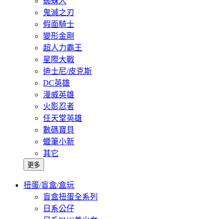
蜘蛛人
鬼滅之刃
假面騎士
變形金剛
超人力霸王
星際大戰
迪士尼/皮克斯
DC英雄
漫威英雄
火影忍者
任天堂英雄
數碼寶貝
蠟筆小新
其它
更多
扭蛋/盲盒/盒玩
盲盒扭蛋全系列
日系公仔