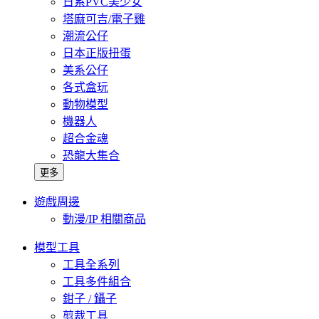
日系PVC美少女
塔麻可吉/電子雞
潮流公仔
日本正版扭蛋
美系公仔
各式盒玩
動物模型
機器人
超合金魂
恐龍大集合
更多
遊戲周邊
動漫/IP 相關商品
模型工具
工具全系列
工具多件組合
鉗子 / 鑷子
剪裁工具