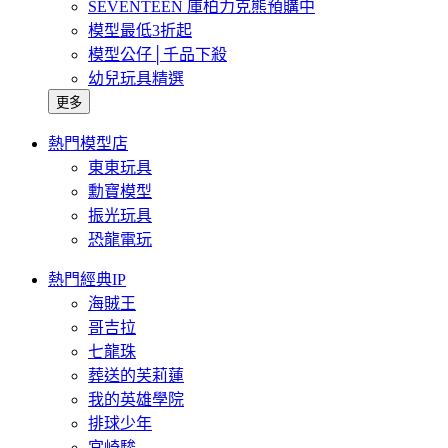
SEVENTEEN 庫柏力克熊預購中
模型最低3折起
模型公仔│千品下殺
幼兒玩具精選
更多
熱門模型店
東東玩具
勳寶模型
振光玩具
恐龍電玩
熱門經典IP
海賊王
哥吉拉
七龍珠
葬送的芙莉蓮
我的英雄學院
排球少年
宮崎駿