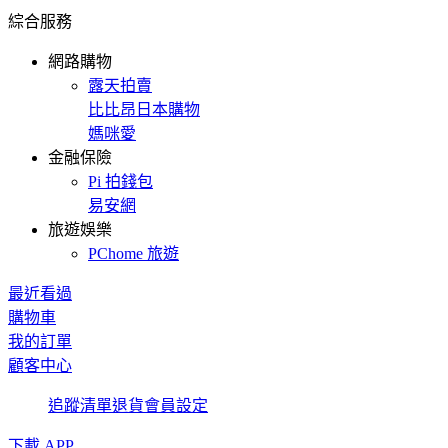
綜合服務
網路購物
露天拍賣
比比昂日本購物
媽咪愛
金融保險
Pi 拍錢包
易安網
旅遊娛樂
PChome 旅遊
最近看過
購物車
我的訂單
顧客中心
追蹤清單
退貨
會員設定
下載 APP