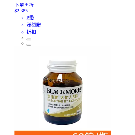
下單再折
$2,385
P幣
滿額贈
折扣