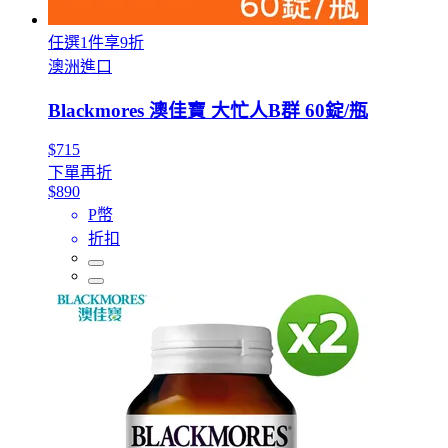
任選1件享9折
澳洲進口
Blackmores 澳佳寶 大忙人B群 60錠/瓶
$715
下單再折
$890
P幣
折扣