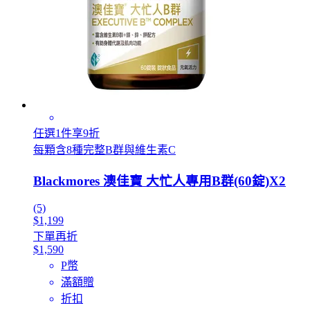
任選1件享9折
每顆含8種完整B群與維生素C
Blackmores 澳佳寶 大忙人專用B群(60錠)X2
(5)
$1,199
下單再折
$1,590
P幣
滿額贈
折扣