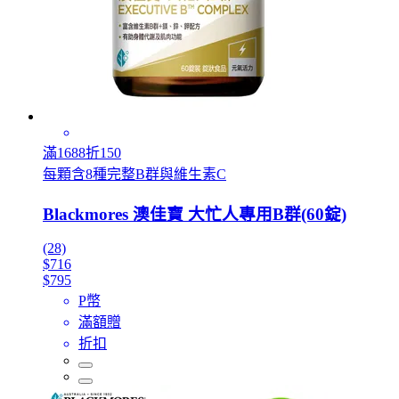
滿1688折150
每顆含8種完整B群與維生素C
Blackmores 澳佳寶 大忙人專用B群(60錠)
(28)
$716
$795
P幣
滿額贈
折扣