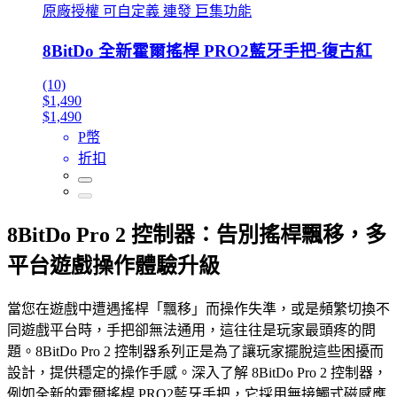
原廠授權 可自定義 連發 巨集功能
8BitDo 全新霍爾搖桿 PRO2藍牙手把-復古紅
(10)
$1,490
$1,490
P幣
折扣
8BitDo Pro 2 控制器：告別搖桿飄移，多
平台遊戲操作體驗升級
當您在遊戲中遭遇搖桿「飄移」而操作失準，或是頻繁切換不
同遊戲平台時，手把卻無法通用，這往往是玩家最頭疼的問
題。8BitDo Pro 2 控制器系列正是為了讓玩家擺脫這些困擾而
設計，提供穩定的操作手感。深入了解 8BitDo Pro 2 控制器，
例如全新的霍爾搖桿 PRO2藍牙手把，它採用無接觸式磁感應