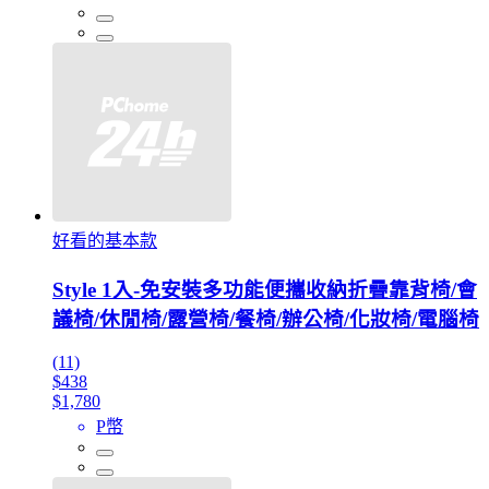
好看的基本款
Style 1入-免安裝多功能便攜收納折疊靠背椅/會
議椅/休閒椅/露營椅/餐椅/辦公椅/化妝椅/電腦椅
(11)
$438
$1,780
P幣