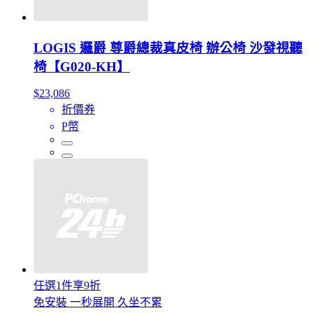
LOGIS 邏爵 尊爵總裁真皮椅 辦公椅 沙發視聽
椅【G020-KH】
$23,086
折價券
P幣
任選1件享9折
免安裝 一秒展開 久坐不累