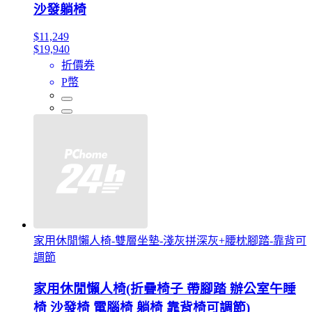
沙發躺椅
$11,249
$19,940
折價券
P幣
家用休閒懶人椅-雙層坐墊-淺灰拼深灰+腰枕腳踏-靠背可
調節
家用休閒懶人椅(折疊椅子 帶腳踏 辦公室午睡
椅 沙發椅 電腦椅 躺椅 靠背椅可調節)