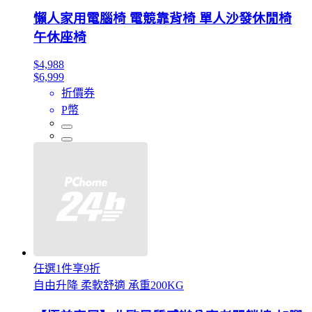
懶人家用電腦椅 電競靠背椅 單人沙發休閒椅
午休座椅
$4,988
$6,999
折價券
P幣
任選1件享9折
自由升降 柔軟舒適 承重200KG