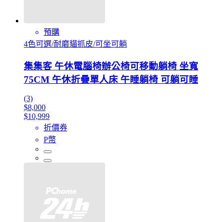
預購
4色可選/耐磨貓抓皮/可坐可躺
集集客 午休電腦椅辦公椅可移動躺椅 坐寬
75CM 午休折疊單人床 午睡躺椅 可躺可睡
(3)
$8,000
$10,999
折價券
P幣