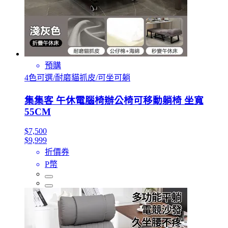
預購
4色可選/耐磨貓抓皮/可坐可躺
集集客 午休電腦椅辦公椅可移動躺椅 坐寬
55CM
$7,500
$9,999
折價券
P幣