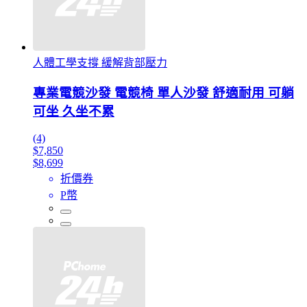
人體工學支撐 緩解背部壓力
專業電競沙發 電競椅 單人沙發 舒適耐用 可躺
可坐 久坐不累
(4)
$7,850
$8,699
折價券
P幣