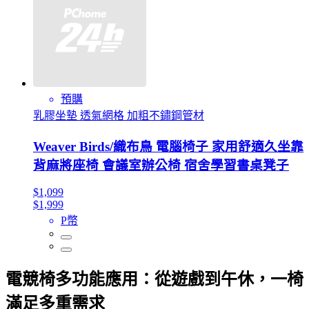
預購
乳膠坐墊 透氣網格 加粗不鏽鋼管材
Weaver Birds/織布鳥 電腦椅子 家用舒適久坐靠
背麻將座椅 會議室辦公椅 宿舍學習書桌凳子
$1,099
$1,999
P幣
電競椅多功能應用：從遊戲到午休，一椅
滿足多重需求