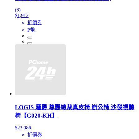
(6)
$1,912
折價券
P幣
LOGIS 邏爵 尊爵總裁真皮椅 辦公椅 沙發視聽
椅【G020-KH】
$23,086
折價券