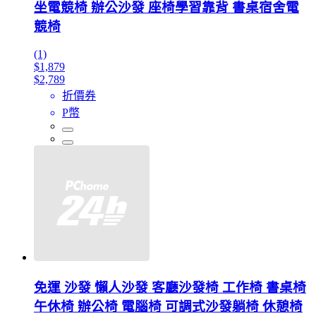
坐電競椅 辦公沙發 座椅學習靠背 書桌宿舍電
競椅
(1)
$1,879
$2,789
折價券
P幣
免運 沙發 懶人沙發 客廳沙發椅 工作椅 書桌椅
午休椅 辦公椅 電腦椅 可調式沙發躺椅 休憩椅