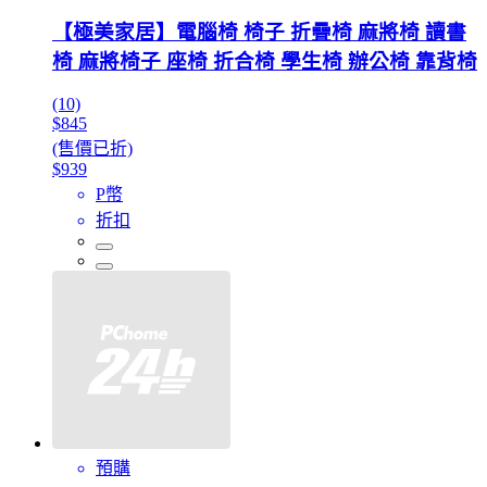
【極美家居】電腦椅 椅子 折疊椅 麻將椅 讀書
椅 麻將椅子 座椅 折合椅 學生椅 辦公椅 靠背椅
(10)
$845
(售價已折)
$939
P幣
折扣
預購