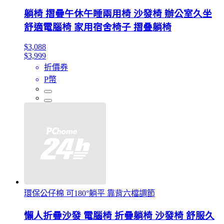
躺椅 摺疊午休午睡兩用椅 沙發椅 辦公室久坐
舒適電腦椅 家用宿舍椅子 摺叠躺椅
$3,088
$3,999
折價券
P幣
環保公仔棉 可180°躺平 靠背六檔調節
懶人折疊沙發 電腦椅 折疊躺椅 沙發椅 舒服久