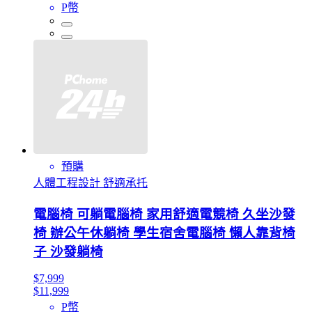
P幣
預購
人體工程設計 舒適承托
電腦椅 可躺電腦椅 家用舒適電競椅 久坐沙發
椅 辦公午休躺椅 學生宿舍電腦椅 懶人靠背椅
子 沙發躺椅
$7,999
$11,999
P幣