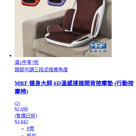
滿1件享7折
頸部可調三段式按摩角度
MRF 健身大師 6D溫感揉搥開背按摩墊 (行動按
摩椅)
(2)
$2,690
(售價已折)
$3,843
P幣
折扣