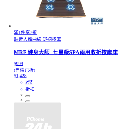
滿1件享7折
貼近人體曲線 舒適按摩
MRF 健身大師 -七星級SPA兩用收折按摩床
$999
(售價已折)
$1,428
P幣
折扣