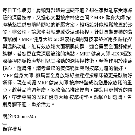
每日工作疲勞，肩頸背部總是僵硬不適？想在家就能享受專業
級的深層按摩，又擔心大型按摩椅佔空間？MRF 健身大師 按
摩椅墊提供您隨時隨地的舒壓方案，輕巧設計能輕鬆放置於沙
發、辦公椅，讓您坐著就能感受溫熱揉捏。針對長期累積的背
部緊繃，MRF 健身大師 6D溫感揉搥開背按摩墊運用多點揉捏
與溫熱功能，能有效放鬆大面積肌肉群，適合需要全面舒緩的
族群。若您更在意深層筋絡的痛點，MRF 健身大師 -EX9極致
深揉捏筋脈按摩墊則以其強勁的深揉捏技術，精準作用於痠痛
核心。選購時，請考量您的痠痛範圍與對按摩力道的偏好，
MRF 健身大師 -熊厲害全身放鬆紓壓揉捏按摩床墊更是臥躺好
選擇。現在就讓 MRF 健身大師 按摩椅墊成為您居家放鬆的重
心。趁著品牌週年慶，多款商品推出優惠，讓您用更划算的價
格，帶走專屬的 MRF 健身大師 按摩椅墊。點擊立即選購，告
別身體不適，重拾活力。
關於PChome24h
顧客權益