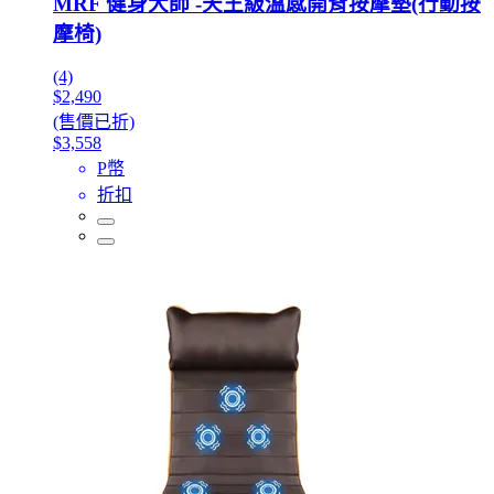
MRF 健身大師 -天王級溫感開背按摩墊(行動按
摩椅)
(4)
$2,490
(售價已折)
$3,558
P幣
折扣