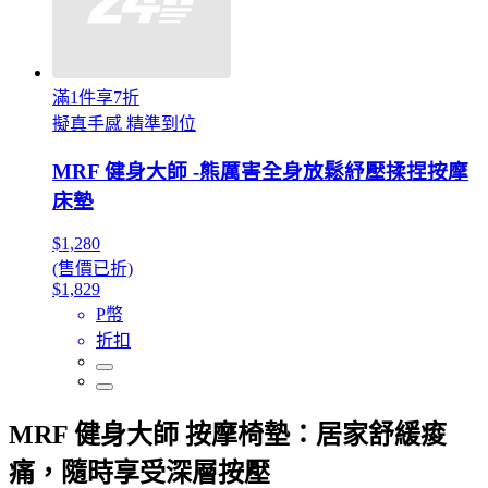
滿1件享7折
擬真手感 精準到位
MRF 健身大師 -熊厲害全身放鬆紓壓揉捏按摩
床墊
$1,280
(售價已折)
$1,829
P幣
折扣
MRF 健身大師 按摩椅墊：居家舒緩痠
痛，隨時享受深層按壓