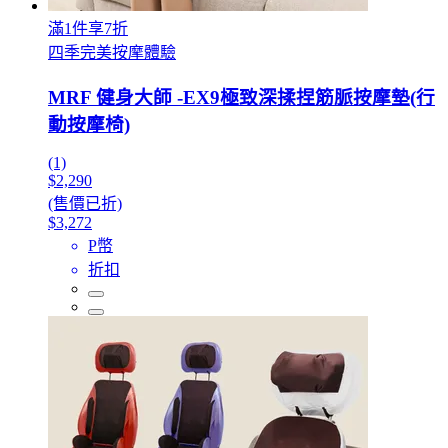
滿1件享7折
四季完美按摩體驗
MRF 健身大師 -EX9極致深揉捏筋脈按摩墊(行
動按摩椅)
(1)
$2,290
(售價已折)
$3,272
P幣
折扣