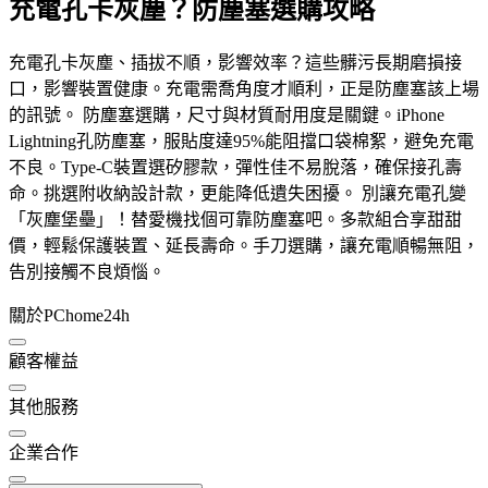
充電孔卡灰塵？防塵塞選購攻略
充電孔卡灰塵、插拔不順，影響效率？這些髒污長期磨損接
口，影響裝置健康。充電需喬角度才順利，正是防塵塞該上場
的訊號。 防塵塞選購，尺寸與材質耐用度是關鍵。iPhone
Lightning孔防塵塞，服貼度達95%能阻擋口袋棉絮，避免充電
不良。Type-C裝置選矽膠款，彈性佳不易脫落，確保接孔壽
命。挑選附收納設計款，更能降低遺失困擾。 別讓充電孔變
「灰塵堡壘」！替愛機找個可靠防塵塞吧。多款組合享甜甜
價，輕鬆保護裝置、延長壽命。手刀選購，讓充電順暢無阻，
告別接觸不良煩惱。
關於PChome24h
顧客權益
其他服務
企業合作