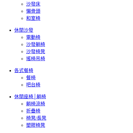
沙發床
懶骨頭
和室椅
休閒沙發
電動椅
沙發躺椅
沙發椅凳
搖椅吊椅
各式餐椅
餐椅
吧台椅
休閒座椅│躺椅
躺椅涼椅
折疊椅
椅凳/長凳
塑膠椅凳