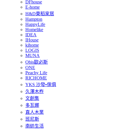
DFhouse
E-home
H&D東稻家居
Hampton
HappyLife
Homelike
IDEA
IHouse
kihome
LOGIS
MUNA
Obis歐必斯
ONE
Peachy Life
RICHOME
YKS 沙發•傢俱
久澤木柞
文創集
多瓦娜
直人木業
班尼斯
南紡生活