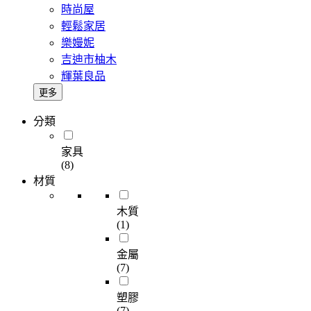
時尚屋
輕鬆家居
樂嫚妮
吉迪市柚木
輝葉良品
更多
分類
家具
(8)
材質
木質
(1)
金屬
(7)
塑膠
(7)