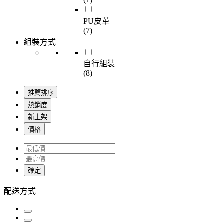
PU皮革
(7)
組裝方式
自行組裝
(8)
推薦排序
熱銷度
新上架
價格
確定
配送方式