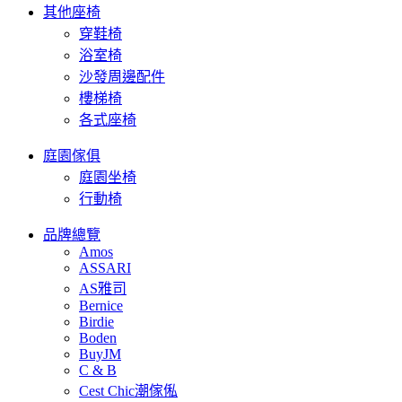
其他座椅
穿鞋椅
浴室椅
沙發周邊配件
樓梯椅
各式座椅
庭園傢俱
庭園坐椅
行動椅
品牌總覽
Amos
ASSARI
AS雅司
Bernice
Birdie
Boden
BuyJM
C & B
Cest Chic潮傢俬