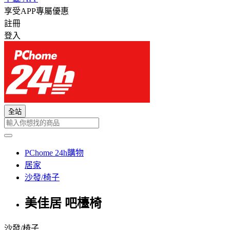
享受APP專屬優惠
註冊
登入
全站
PChome 24h購物
居家
沙發/椅子
美佳居 吧檯椅
沙發/椅子