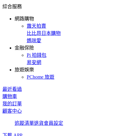
綜合服務
網路購物
露天拍賣
比比昂日本購物
媽咪愛
金融保險
Pi 拍錢包
易安網
旅遊娛樂
PChome 旅遊
最近看過
購物車
我的訂單
顧客中心
追蹤清單
退貨
會員設定
下載 APP