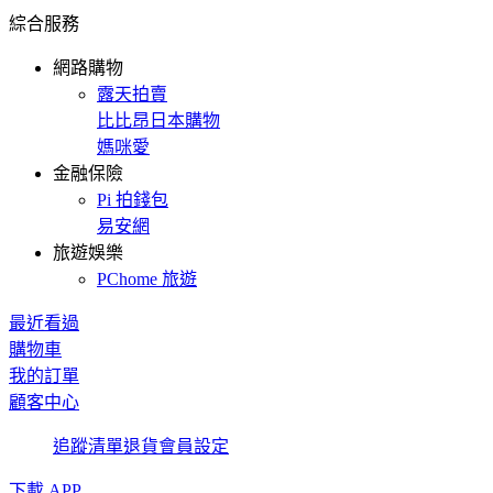
綜合服務
網路購物
露天拍賣
比比昂日本購物
媽咪愛
金融保險
Pi 拍錢包
易安網
旅遊娛樂
PChome 旅遊
最近看過
購物車
我的訂單
顧客中心
追蹤清單
退貨
會員設定
下載 APP