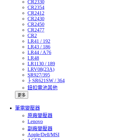
CR2330
CR2354
CR2412
CR2430
CR2450
CR2477
CR2
LR41 / 192
LR43 / 186
LR44 / A76
LR48
LR1130 / 189
LRV08(23A)
SR927/395
├ SR621SW / 364
鈕扣電池其他
更多
筆電變壓器
原廠變壓器
Lenovo
副廠變壓器
Apple/Dell/MSI