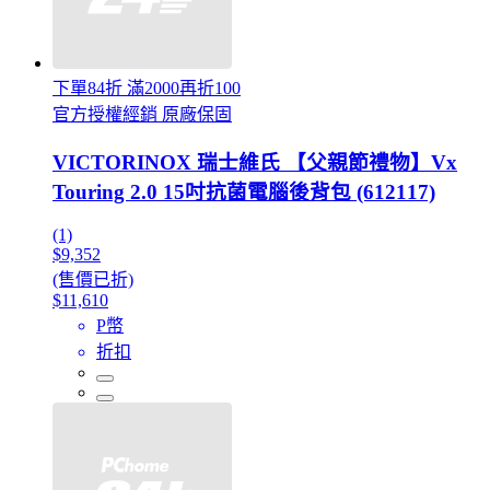
下單84折 滿2000再折100
官方授權經銷 原廠保固
VICTORINOX 瑞士維氏 【父親節禮物】Vx
Touring 2.0 15吋抗菌電腦後背包 (612117)
(1)
$9,352
(售價已折)
$11,610
P幣
折扣