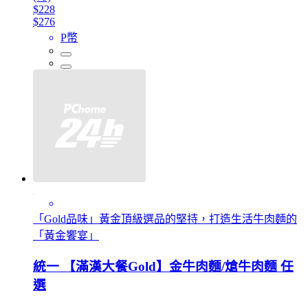
$228
$276
P幣
「Gold品味」黃金頂級選品的堅持，打造生活牛肉麵的
「黃金饗宴」
統一 【滿漢大餐Gold】金牛肉麵/熗牛肉麵 任
選