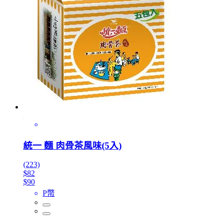
統一 麵 肉骨茶風味(5入)
(223)
$82
$90
P幣