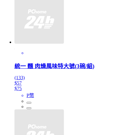
統一 麵 肉燥風味特大號(3碗/組)
(133)
$57
$75
P幣