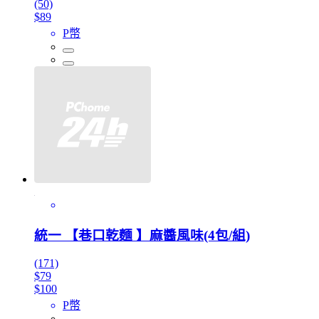
(50)
$89
P幣
統一 【巷口乾麵 】麻醬風味(4包/組)
(171)
$79
$100
P幣