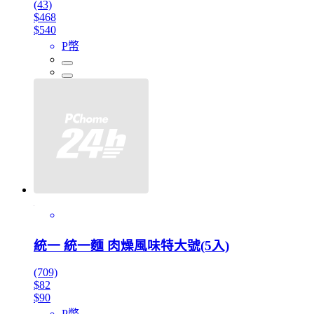
(43)
$468
$540
P幣
統一 統一麵 肉燥風味特大號(5入)
(709)
$82
$90
P幣