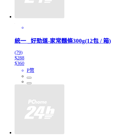
統一 _好勁道-家常麵條300g(12包 / 箱)
(79)
$288
$360
P幣