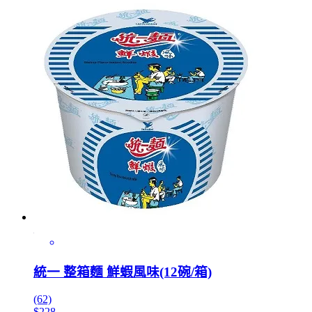
統一 整箱麵 鮮蝦風味(12碗/箱)
(62)
$228