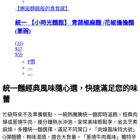
【邂逅麵館般的真食感】
統一 【小時光麵館】 青蔬椒麻麵 /花椒擔擔麵
(單碗)
(31)
$57
$59
P幣
統一麵經典風味隨心選，快速滿足您的味
蕾
忙碌時來不及準備餐點，一碗熱騰騰統一麵即時溫飽。經典肉
燥或蔥燒牛肉，幾分鐘熱水沖泡，家常美味輕鬆享，省去烹煮
麻煩。多種統一麵選擇，滿足不同胃口。「肉燥風味特大號」
Q彈麵體、夠味湯頭，適合大食量。「蔥燒牛肉風味」獨特辛