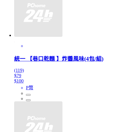
統一 【巷口乾麵 】炸醬風味(4包/組)
(119)
$79
$100
P幣