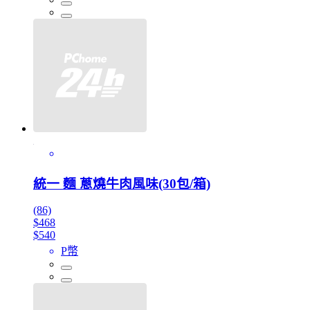
統一 麵 蔥燒牛肉風味(30包/箱)
(86)
$468
$540
P幣