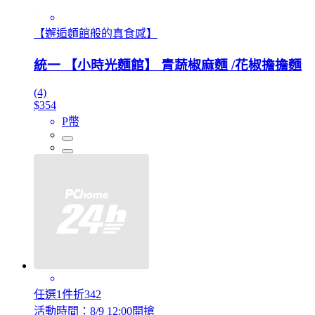
【邂逅麵館般的真食感】
統一 【小時光麵館】 青蔬椒麻麵 /花椒擔擔麵
(4)
$354
P幣
任選1件折342
活動時間：8/9 12:00開搶