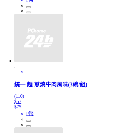
統一 麵 蔥燒牛肉風味(3碗/組)
(110)
$57
$75
P幣