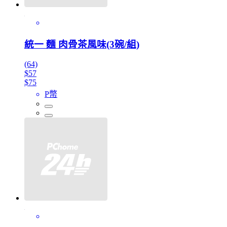
統一 麵 肉骨茶風味(3碗/組)
(64)
$57
$75
P幣