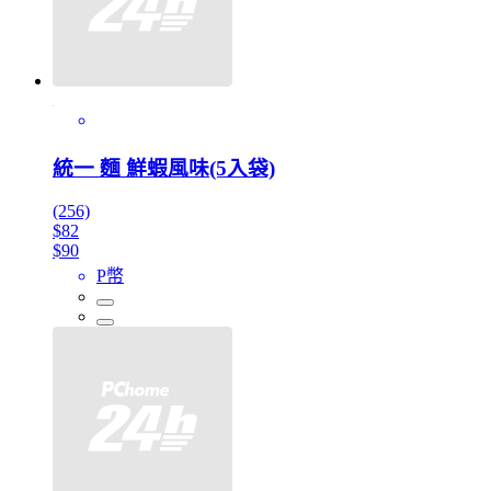
統一 麵 鮮蝦風味(5入袋)
(256)
$82
$90
P幣