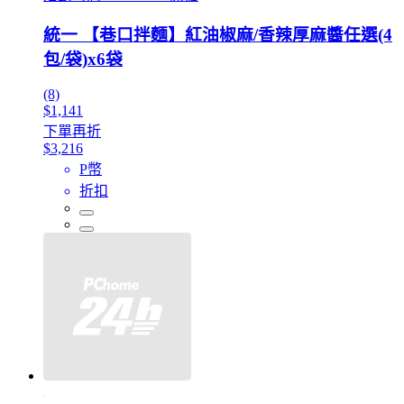
統一 【巷口拌麵】紅油椒麻/香辣厚麻醬任選(4
包/袋)x6袋
(8)
$1,141
下單再折
$3,216
P幣
折扣