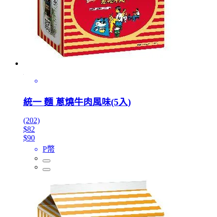
統一 麵 蔥燒牛肉風味(5入)
(202)
$82
$90
P幣