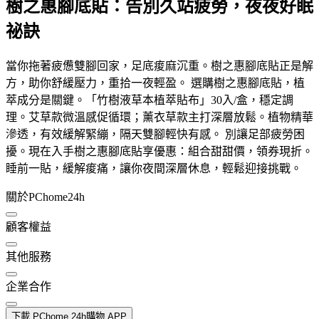
樹之惠腳底貼：告別久站疲勞，夜夜好眠
祕訣
當你拖著疲憊雙腳回家，足底痠麻沉重。樹之惠腳底貼正是解
方，助你舒緩壓力，重拾一夜輕盈。 選購樹之惠腳底貼，植
萃成分是關鍵。「竹樹液草本植萃貼布」30入/盒，穩定調
理。艾草款微溫感促循環；薰衣草款主打深層放鬆。植物精華
滲透，有效緩解緊繃，隔天雙腳輕快有感。 別讓足部疲勞困
擾。現在入手樹之惠腳底貼享優惠：組合甜甜價，領券現折。
睡前一貼，緩解痠痛，讓你夜間深層休息，輕鬆迎接挑戰。
關於PChome24h
顧客權益
其他服務
企業合作
下載 PChome 24h購物 APP