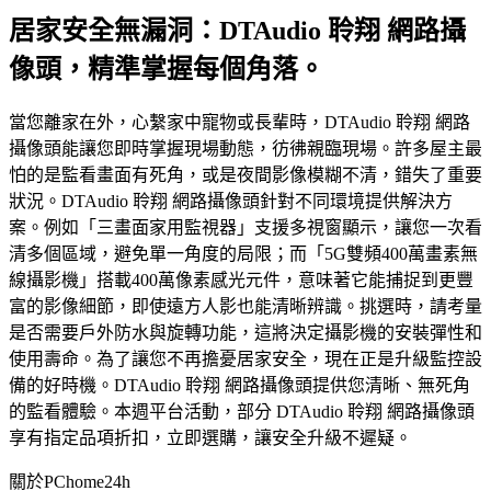
居家安全無漏洞：DTAudio 聆翔 網路攝
像頭，精準掌握每個角落。
當您離家在外，心繫家中寵物或長輩時，DTAudio 聆翔 網路
攝像頭能讓您即時掌握現場動態，彷彿親臨現場。許多屋主最
怕的是監看畫面有死角，或是夜間影像模糊不清，錯失了重要
狀況。DTAudio 聆翔 網路攝像頭針對不同環境提供解決方
案。例如「三畫面家用監視器」支援多視窗顯示，讓您一次看
清多個區域，避免單一角度的局限；而「5G雙頻400萬畫素無
線攝影機」搭載400萬像素感光元件，意味著它能捕捉到更豐
富的影像細節，即使遠方人影也能清晰辨識。挑選時，請考量
是否需要戶外防水與旋轉功能，這將決定攝影機的安裝彈性和
使用壽命。為了讓您不再擔憂居家安全，現在正是升級監控設
備的好時機。DTAudio 聆翔 網路攝像頭提供您清晰、無死角
的監看體驗。本週平台活動，部分 DTAudio 聆翔 網路攝像頭
享有指定品項折扣，立即選購，讓安全升級不遲疑。
關於PChome24h