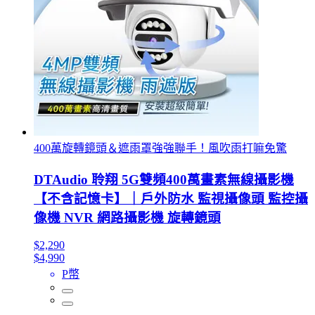
400萬旋轉鏡頭＆遮雨罩強強聯手！風吹雨打嘛免驚
DTAudio 聆翔 5G雙頻400萬畫素無線攝影機
【不含記憶卡】｜戶外防水 監視攝像頭 監控攝
像機 NVR 網路攝影機 旋轉鏡頭
$2,290
$4,990
P幣