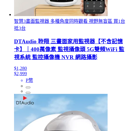
智慧3畫面監視器 多種角度同時觀看 視野無盲區 買1台
抵3台
DTAudio 聆翔 三畫面家用監視器【不含記憶
卡】｜400萬像素 監視攝像頭 5G雙頻WiFi 監
視系統 監控攝像機 NVR 網路攝影
$1,280
$2,999
P幣