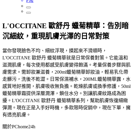
P幣
L'OCCITANE 歐舒丹 蠟菊精華：告別暗
沉細紋，重現肌膚光澤的日常對策
當你發現臉色不均、細紋浮現，摸起來不滑順時，
L'OCCITANE 歐舒丹 蠟菊精華就是日常保養對策。它能溫和
滋潤肌膚，每次使用都感受肌膚變得飽滿。考量保養步驟與肌
膚需求。需卸妝兼滋養，200ml蠟菊精華卸妝油，輕易乳化帶
走髒污，洗後不乾澀。日常保濕補水，200ML蠟菊精華露，水
感質地好推開，肌膚吸收無負擔。乾燥肌膚或換季修護，50ml
蠟菊精華霜提供深層潤澤，鎖住水分。別讓肌膚紋路成為困
擾。L'OCCITANE 歐舒丹 蠟菊精華系列，幫助肌膚恢復細緻
彈潤。現在正是入手好時機，多款限時促銷中，現在下單，擁
有透亮肌膚。
關於PChome24h