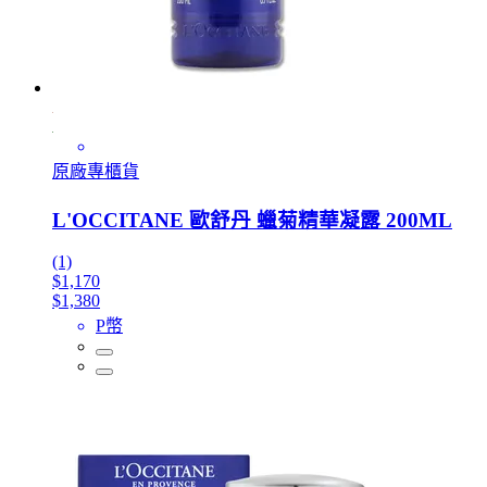
原廠專櫃貨
L'OCCITANE 歐舒丹 蠟菊精華凝露 200ML
(1)
$1,170
$1,380
P幣