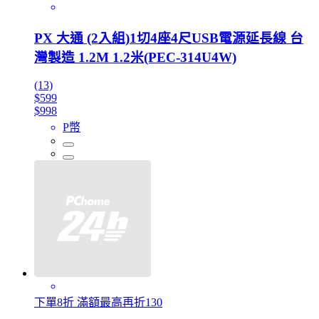
PX 大通 (2入組)1切4座4尺USB電源延長線 台
灣製造 1.2M 1.2米(PEC-314U4W)
(13)
$599
$998
P幣
下單8折 滿額最高再折130