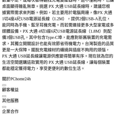
數量不足，或每次都得翻找充電變壓器時，這不僅耗時，也讓
桌面顯得雜亂無章。挑選 PX 大通 USB延長線時，建議您根
據實際需求來判斷。例如，若主要用於電腦周邊，像PX 大通
1切4座4尺USB電源延長線（1.2M），提供2個USB-A孔位，
能同時為手機、藍牙耳機充電。而若需連接更多大型家電或多
媒體設備，PX 大通 4切3座6尺USB電源延長線（1.8M）則配
備3個USB孔，其中包含Type-C埠，能應對新舊裝置的充電需
求，其獨立開關設計也能有效節省待機電力。台灣製造的品質
更是一大保障。擺脫充電線材的纏繞與插座不夠用的煩惱，
PX 大通 USB延長線讓電源供應變得簡單有序。現在就為您的
生活空間選購這款實用的 PX 大通 USB延長線，讓每個裝置
都能穩定獲得電力，享受更便利的數位生活。
關於PChome24h
顧客權益
其他服務
企業合作