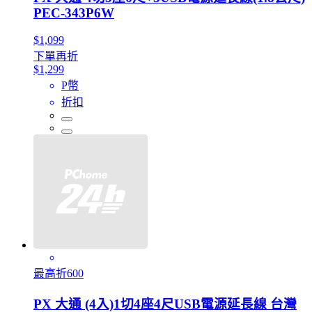
PEC-343P6W
$1,099
下單再折
$1,299
P幣
折扣
最高折600
PX 大通 (4入)1切4座4尺USB電源延長線 台灣