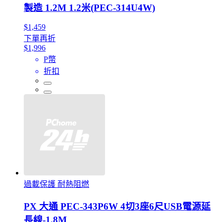
製造 1.2M 1.2米(PEC-314U4W)
$1,459
下單再折
$1,996
P幣
折扣
過載保護 耐熱阻燃
PX 大通 PEC-343P6W 4切3座6尺USB電源延
長線-1.8M