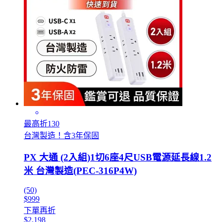
最高折130
台灣製造！含3年保固
PX 大通 (2入組)1切6座4尺USB電源延長線1.2
米 台灣製造(PEC-316P4W)
(50)
$999
下單再折
$2,198