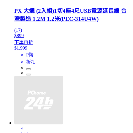
PX 大通 (2入組)1切4座4尺USB電源延長線 台
灣製造 1.2M 1.2米(PEC-314U4W)
(17)
$899
下單再折
$1,999
P幣
折扣