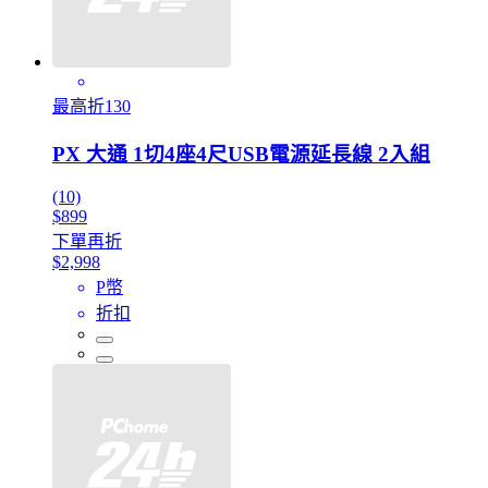
最高折130
PX 大通 1切4座4尺USB電源延長線 2入組
(10)
$899
下單再折
$2,998
P幣
折扣