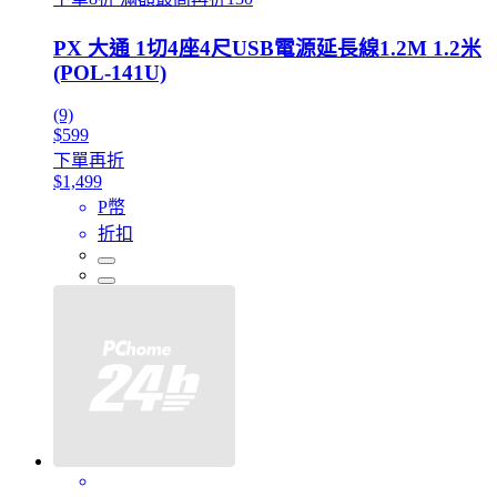
PX 大通 1切4座4尺USB電源延長線1.2M 1.2米
(POL-141U)
(9)
$599
下單再折
$1,499
P幣
折扣