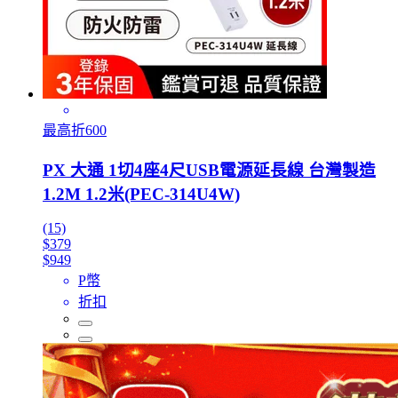
最高折600
PX 大通 1切4座4尺USB電源延長線 台灣製造
1.2M 1.2米(PEC-314U4W)
(15)
$379
$949
P幣
折扣