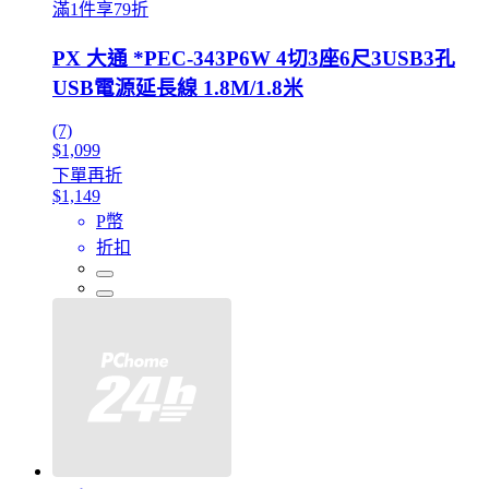
滿1件享79折
PX 大通 *PEC-343P6W 4切3座6尺3USB3孔
USB電源延長線 1.8M/1.8米
(7)
$1,099
下單再折
$1,149
P幣
折扣