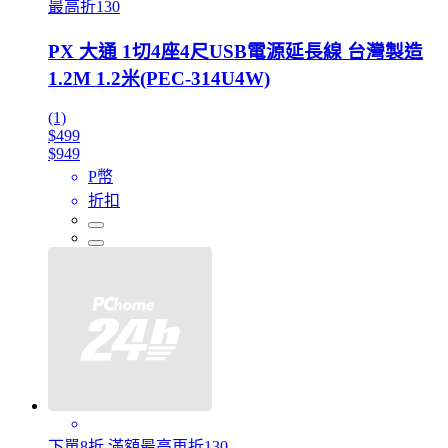
最高折130
PX 大通 1切4座4尺USB電源延長線 台灣製造
1.2M 1.2米(PEC-314U4W)
(1)
$499
$949
P幣
折扣
下單8折 滿額最高再折130