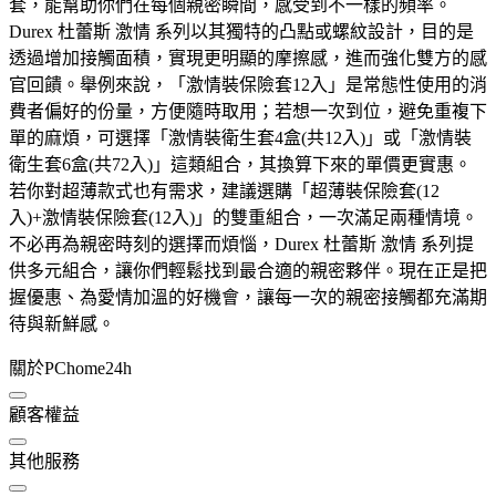
套，能幫助你們在每個親密瞬間，感受到不一樣的頻率。
Durex 杜蕾斯 激情 系列以其獨特的凸點或螺紋設計，目的是
透過增加接觸面積，實現更明顯的摩擦感，進而強化雙方的感
官回饋。舉例來說，「激情裝保險套12入」是常態性使用的消
費者偏好的份量，方便隨時取用；若想一次到位，避免重複下
單的麻煩，可選擇「激情裝衛生套4盒(共12入)」或「激情裝
衛生套6盒(共72入)」這類組合，其換算下來的單價更實惠。
若你對超薄款式也有需求，建議選購「超薄裝保險套(12
入)+激情裝保險套(12入)」的雙重組合，一次滿足兩種情境。
不必再為親密時刻的選擇而煩惱，Durex 杜蕾斯 激情 系列提
供多元組合，讓你們輕鬆找到最合適的親密夥伴。現在正是把
握優惠、為愛情加溫的好機會，讓每一次的親密接觸都充滿期
待與新鮮感。
關於PChome24h
顧客權益
其他服務