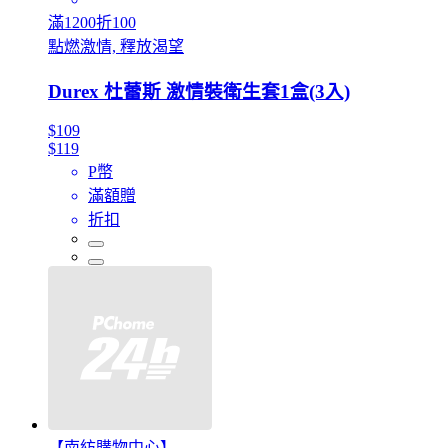
滿1200折100
點燃激情, 釋放渴望
Durex 杜蕾斯 激情裝衛生套1盒(3入)
$109
$119
P幣
滿額贈
折扣
【南紡購物中心】