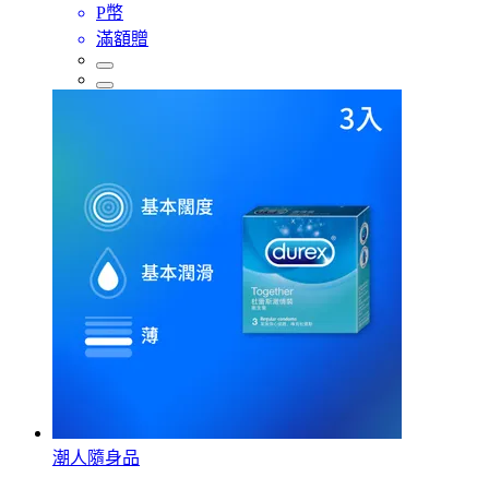
P幣
滿額贈
潮人隨身品