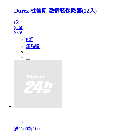
Durex 杜蕾斯 激情裝保險套(12入)
(5)
$268
$359
P幣
滿額贈
滿1200折100