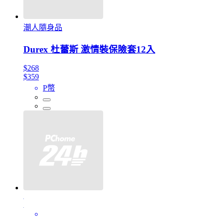
潮人隨身品
Durex 杜蕾斯 激情裝保險套12入
$268
$359
P幣