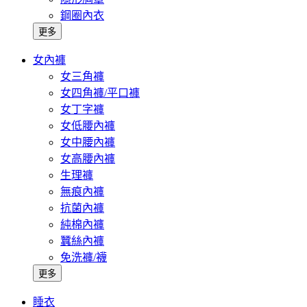
鋼圈內衣
更多
女內褲
女三角褲
女四角褲/平口褲
女丁字褲
女低腰內褲
女中腰內褲
女高腰內褲
生理褲
無痕內褲
抗菌內褲
純棉內褲
蠶絲內褲
免洗褲/襪
更多
睡衣