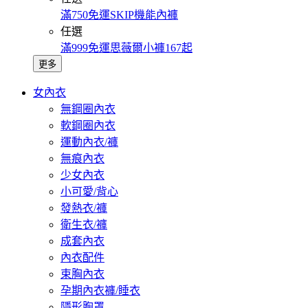
滿750免運SKIP機能內褲
任選
滿999免運思薇爾小褲167起
更多
女內衣
無鋼圈內衣
軟鋼圈內衣
運動內衣/褲
無痕內衣
少女內衣
小可愛/背心
發熱衣/褲
衛生衣/褲
成套內衣
內衣配件
束胸內衣
孕期內衣褲/睡衣
隱形胸罩