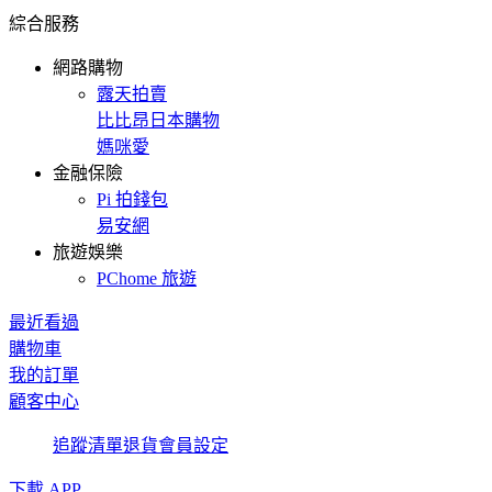
綜合服務
網路購物
露天拍賣
比比昂日本購物
媽咪愛
金融保險
Pi 拍錢包
易安網
旅遊娛樂
PChome 旅遊
最近看過
購物車
我的訂單
顧客中心
追蹤清單
退貨
會員設定
下載 APP