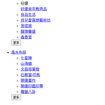
任選
好運來宗教用品
良品生活
貝兒愛異想藝術坊
菩提居
馥瑰馨盛
鑫香堂
更多
風水布局
七星陣
山海鎮
文昌塔筆燈
石敢當|花瓶
開運畫作
開運印鑑印璽
羅盤八卦
更多