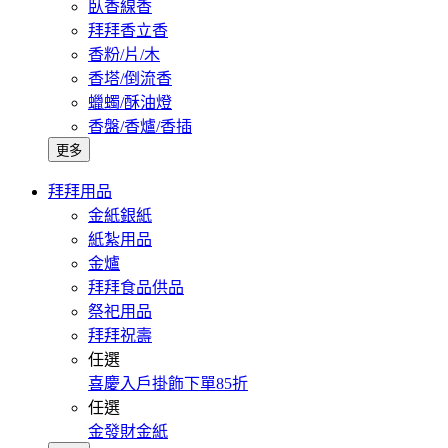
臥香線香
拜拜香立香
香粉/片/木
香塔/倒流香
蠟蠋/酥油燈
香盤/香爐/香插
更多
拜拜用品
金紙銀紙
紙紮用品
金爐
拜拜食品供品
祭祀用品
拜拜祝壽
任選
喜慶入戶掛飾下單85折
任選
金發財金紙