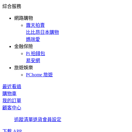
綜合服務
網路購物
露天拍賣
比比昂日本購物
媽咪愛
金融保險
Pi 拍錢包
易安網
旅遊娛樂
PChome 旅遊
最近看過
購物車
我的訂單
顧客中心
追蹤清單
退貨
會員設定
下載 APP