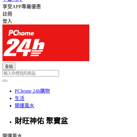
享受APP專屬優惠
註冊
登入
全站
PChome 24h購物
生活
開運風水
財旺神佑 聚寶盆
開運風水