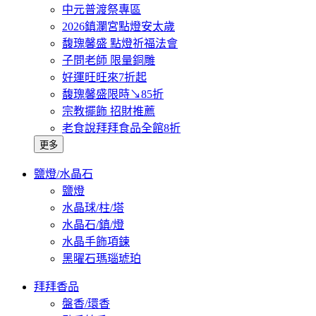
中元普渡祭專區
2026鎮瀾宮點燈安太歲
馥瑰馨盛 點燈祈福法會
子問老師 限量銅雕
好運旺旺來7折起
馥瑰馨盛限時↘85折
宗教擺飾 招財推薦
老食說拜拜食品全館8折
更多
鹽燈/水晶石
鹽燈
水晶球/柱/塔
水晶石/鎮/燈
水晶手飾項鍊
黑曜石瑪瑙琥珀
拜拜香品
盤香/環香