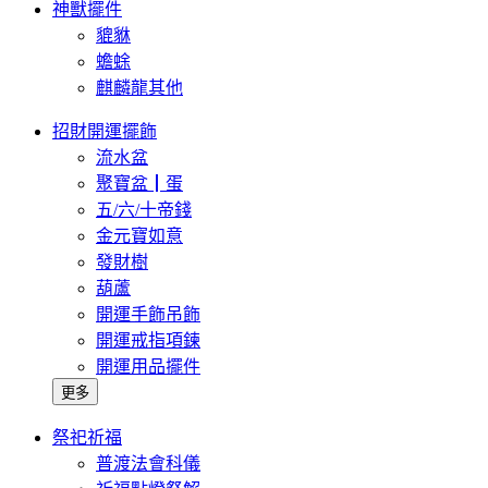
神獸擺件
貔貅
蟾蜍
麒麟龍其他
招財開運擺飾
流水盆
聚寶盆┃蛋
五/六/十帝錢
金元寶如意
發財樹
葫蘆
開運手飾吊飾
開運戒指項鍊
開運用品擺件
更多
祭祀祈福
普渡法會科儀