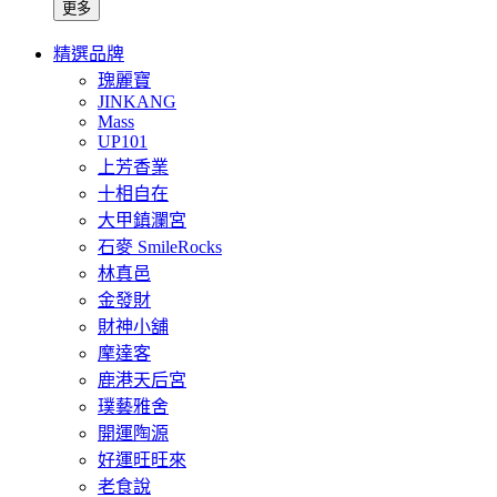
更多
精選品牌
瑰麗寶
JINKANG
Mass
UP101
上芳香業
十相自在
大甲鎮瀾宮
石麥 SmileRocks
林真邑
金發財
財神小舖
摩達客
鹿港天后宮
璞藝雅舍
開運陶源
好運旺旺來
老食說