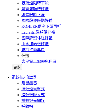
吸頂燈限時下殺
聲寶滿額贈好禮
聲寶限時下殺
國際牌便座送好禮
KOHLER便座下單再折
Laurastar滿額贈好禮
國際牌熨斗送好禮
山水加碼送好禮
防疫抗菌專區
任選
太星電工$399免運區
更多
電蚊拍/捕蚊燈
驅鼠蟲器
捕蚊燈電擊式
捕蚊燈吸入式
捕蚊燈光觸媒
捕蚊拍