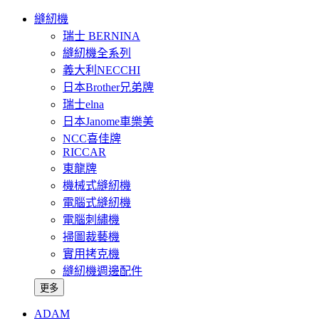
縫紉機
瑞士 BERNINA
縫紉機全系列
義大利NECCHI
日本Brother兄弟牌
瑞士elna
日本Janome車樂美
NCC喜佳牌
RICCAR
東龍牌
機械式縫紉機
電腦式縫紉機
電腦刺繡機
掃圖裁藝機
實用拷克機
縫紉機週邊配件
更多
ADAM