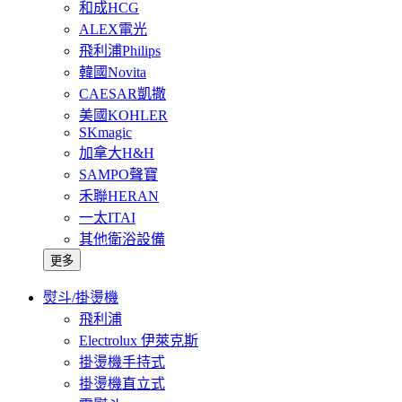
和成HCG
ALEX電光
飛利浦Philips
韓國Novita
CAESAR凱撒
美國KOHLER
SKmagic
加拿大H&H
SAMPO聲寶
禾聯HERAN
一太ITAI
其他衛浴設備
更多
熨斗/掛燙機
飛利浦
Electrolux 伊萊克斯
掛燙機手持式
掛燙機直立式