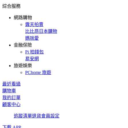
綜合服務
網路購物
露天拍賣
比比昂日本購物
媽咪愛
金融保險
Pi 拍錢包
易安網
旅遊娛樂
PChome 旅遊
最近看過
購物車
我的訂單
顧客中心
追蹤清單
退貨
會員設定
下載 APP