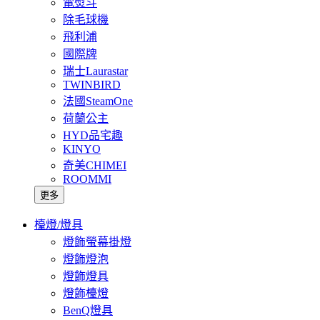
電熨斗
除毛球機
飛利浦
國際牌
瑞士Laurastar
TWINBIRD
法國SteamOne
荷蘭公主
HYD品宅趣
KINYO
奇美CHIMEI
ROOMMI
更多
檯燈/燈具
燈飾螢幕掛燈
燈飾燈泡
燈飾燈具
燈飾檯燈
BenQ燈具