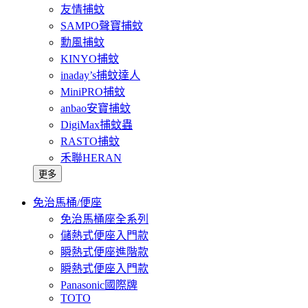
友情捕蚊
SAMPO聲寶捕蚊
勳風捕蚊
KINYO捕蚊
inaday’s捕蚊達人
MiniPRO捕蚊
anbao安寶捕蚊
DigiMax捕蚊蟲
RASTO捕蚊
禾聯HERAN
更多
免治馬桶/便座
免治馬桶座全系列
儲熱式便座入門款
瞬熱式便座進階款
瞬熱式便座入門款
Panasonic國際牌
TOTO