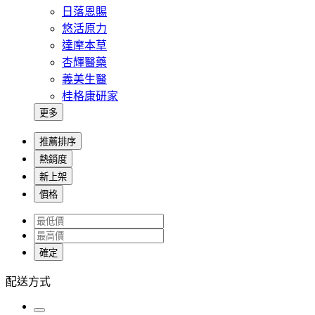
日落恩賜
悠活原力
達摩本草
杏輝醫藥
義美生醫
桂格康研家
更多
推薦排序
熱銷度
新上架
價格
確定
配送方式