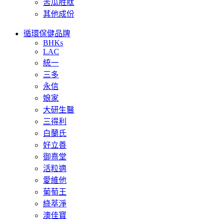
苦瓜胜肽
其他成份
循環保健品牌
BHKs
LAC
統一
三多
永信
娘家
大研生醫
三得利
白蘭氏
好立善
御熹堂
活粒適
愛維他
葡萄王
綠萃淨
澳佳寶