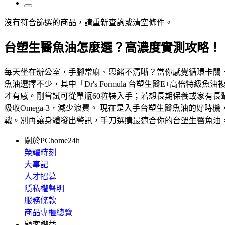
沒有符合篩選的商品，請重新查詢或清空條件。
台塑生醫魚油怎麼選？高濃度實測攻略！
每天坐在辦公室，手腳常麻、思緒不清晰？當你感覺循環卡關、
魚油選擇不少，其中「Dr's Formula 台塑生醫E+高倍
才有感。剛嘗試可從單瓶60粒裝入手；若想長期保養或家有長
吸收Omega-3，減少浪費。 現在是入手台塑生醫魚油的
戰。別再讓身體發出警訊，手刀選購最適合你的台塑生醫魚油
關於PChome24h
榮耀時刻
大事記
人才招募
隱私權聲明
服務條款
商品專櫃總覽
顧客權益