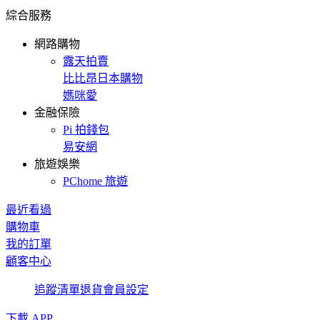
綜合服務
網路購物
露天拍賣
比比昂日本購物
媽咪愛
金融保險
Pi 拍錢包
易安網
旅遊娛樂
PChome 旅遊
最近看過
購物車
我的訂單
顧客中心
追蹤清單
退貨
會員設定
下載 APP