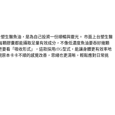
台塑生醫魚油，是為自己投資一份順暢與靈光。 市面上台塑生醫
度，代表每顆膠囊都能攝取足量有效成分，不像低濃度魚油要吞好幾顆
更要看「吸收形式」，這款採用rTG型式，能讓身體更有效率地
發現原本卡卡不順的感覺改善，思緒也更清晰，輕鬆應對日常挑