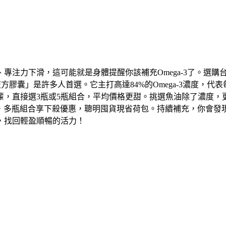
專注力下滑，這可能就是身體提醒你該補充Omega-3了。選購
特級魚油複方膠囊」是許多人首選。它主打高達84%的Omega-3濃
輩，直接選3瓶或5瓶組合，平均價格更甜。挑選魚油除了濃度，
好時機，多瓶組合享下殺優惠，聰明囤貨現省荷包。持續補充，你會
，找回輕盈順暢的活力！