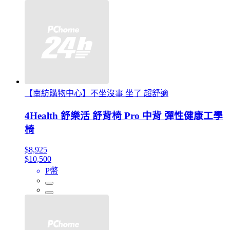
【南紡購物中心】不坐沒事 坐了 超舒適
4Health 舒樂活 舒背椅 Pro 中背 彈性健康工學
椅
$8,925
$10,500
P幣