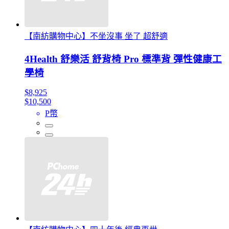
【南紡購物中心】不坐沒事 坐了 超舒適
4Health 舒樂活 舒背椅 Pro 標準背 彈性健康工
學椅
$8,925
$10,500
P幣