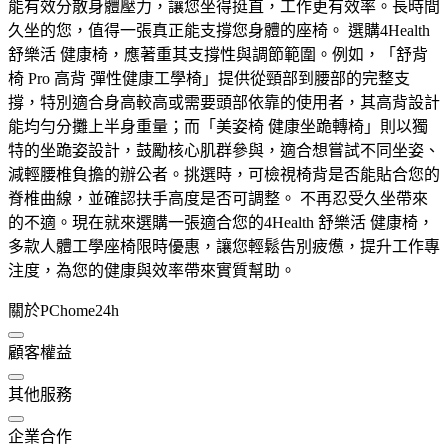
能有效分散身體壓力，讓您坐得挺直，工作更有效率。長時間
久坐的您，值得一張真正能支撐您身體的座椅。 選購4Health
舒樂活 健康椅，應著重其支撐性與調節範圍。例如，「舒背
椅 Pro 高背 彈性健康工學椅」提供從頸部到腰部的完整支
撐，特別適合身高較高或需要頭部依靠的使用者，其高背設計
能均勻分攤上半身重量；而「美姿椅 健康坐跪轉椅」則以獨
特的坐跪姿設計，鼓勵核心肌群參與，適合想嘗試不同坐姿、
減輕腰椎負擔的辦公者。挑選時，可檢視椅背是否能貼合您的
脊椎曲線，並確認扶手高度是否可調整。 不再忍受久坐帶來
的不適。現在就來選購一張適合您的4Health 舒樂活 健康椅，
多款人體工學座椅限時優惠，讓您輕鬆告別疲憊，提升工作專
注度，為您的健康與效率帶來實質幫助。
關於PChome24h
顧客權益
其他服務
企業合作