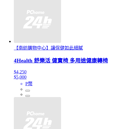
【南紡購物中心】讓保健如此細膩
4Health 舒樂活 健寶椅 多用途健康轉椅
$4,250
$5,000
P幣