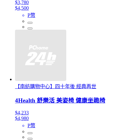
$3,780
$4,500
P幣
【南紡購物中心】四十年後 經典再世
4Health 舒樂活 美姿椅 健康坐跪椅
$4,233
$4,980
P幣