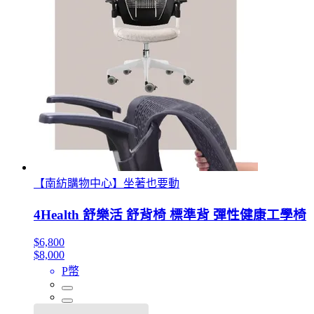
【南紡購物中心】坐著也要動
4Health 舒樂活 舒背椅 標準背 彈性健康工學椅
$6,800
$8,000
P幣