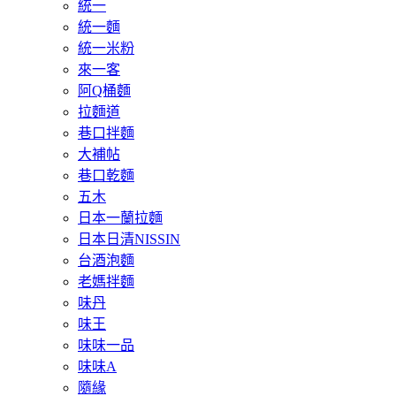
統一
統一麵
統一米粉
來一客
阿Q桶麵
拉麵道
巷口拌麵
大補帖
巷口乾麵
五木
日本一蘭拉麵
日本日清NISSIN
台酒泡麵
老媽拌麵
味丹
味王
味味一品
味味A
隨緣