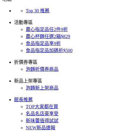
Top 30 推薦
活動專區
農心指定品任2件9折
農心杯麵任選2箱$829
食品指定品享9折
食品指定品加碼折$500
折價券專區
泡麵折價券商品
新品上架專區
泡麵新上架商品
館長推薦
TOP大家都在買
名品名店豪享受
新味蕾值得試試
NEW新品速報