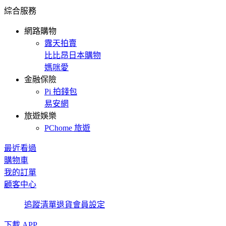
綜合服務
網路購物
露天拍賣
比比昂日本購物
媽咪愛
金融保險
Pi 拍錢包
易安網
旅遊娛樂
PChome 旅遊
最近看過
購物車
我的訂單
顧客中心
追蹤清單
退貨
會員設定
下載 APP