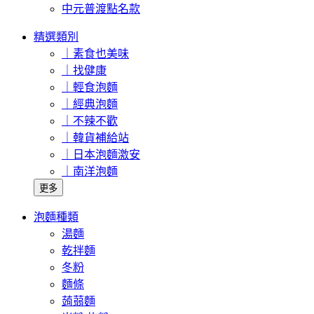
中元普渡點名款
精選類別
｜素食也美味
｜找健康
｜輕食泡麵
｜經典泡麵
｜不辣不歡
｜韓貨補給站
｜日本泡麵激安
｜南洋泡麵
更多
泡麵種類
湯麵
乾拌麵
冬粉
麵條
蒟蒻麵