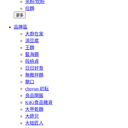
米粉/炊粉
拉麵
更多
品牌區
大廚在家
涓豆腐
王麵
藍海饌
段純貞
日日好食
無敵拌麵
龍口
chuyun 初耘
良品開飯
KiKi食品雜貨
大甲乾麵
大師兄
大拙匠人