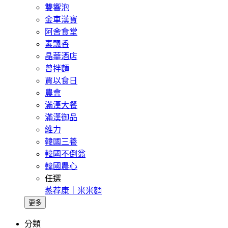
雙響泡
金車漢寶
阿舍食堂
素飄香
晶華酒店
曾拌麵
賈以食日
農會
滿漢大餐
滿漢御品
維力
韓國三養
韓國不倒翁
韓國農心
任選
蒸荐康｜米米麵
更多
分類