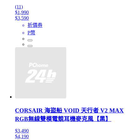
(11)
$1,990
$3,590
折價券
P幣
CORSAIR 海盜船 VOID 天行者 V2 MAX
RGB無線雙模電競耳機麥克風【黑】
$3,490
$4,190