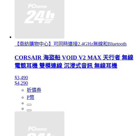
【南紡購物中心】可同時連接2.4GHz無線和Bluetooth
CORSAIR 海盜船 VOID V2 MAX 天行者 無線
電競耳機 雙模連線 沉浸式音訊 無線耳機
$3,490
$4,290
折價券
P幣