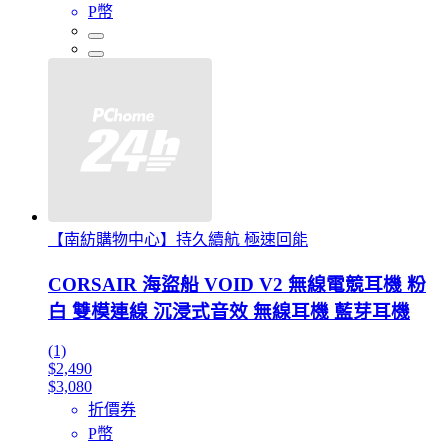
P幣
【南紡購物中心】持久續航 極速回能
CORSAIR 海盜船 VOID V2 無線電競耳機 粉
白 雙模連線 沉浸式音效 無線耳機 藍芽耳機
(1)
$2,490
$3,080
折價券
P幣