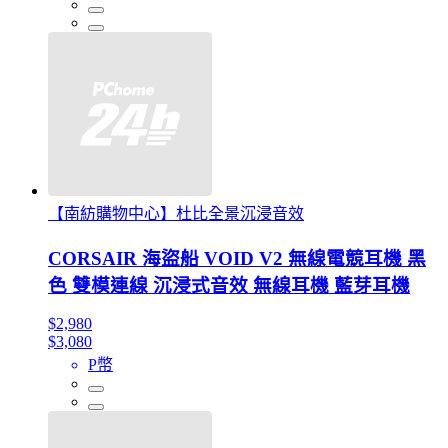
【南紡購物中心】杜比全景沉浸音效
CORSAIR 海盜船 VOID V2 無線電競耳機 黑
色 雙模連線 沉浸式音效 無線耳機 藍芽耳機
$2,980
$3,080
P幣