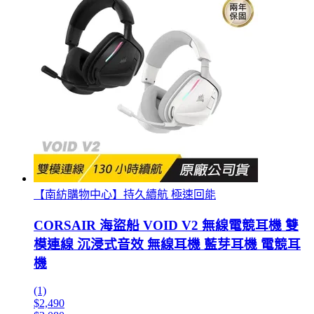
【南紡購物中心】持久續航 極速回能
CORSAIR 海盜船 VOID V2 無線電競耳機 雙
模連線 沉浸式音效 無線耳機 藍芽耳機 電競耳
機
(1)
$2,490