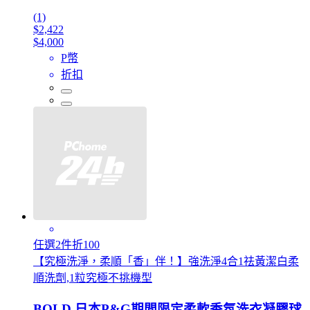
(1)
$2,422
$4,000
P幣
折扣
任選2件折100
【究極洗淨，柔順「香」伴！】強洗淨4合1祛黃潔白柔
順洗劑,1粒究極不挑機型
BOLD 日本P&G期間限定柔軟香氛洗衣凝膠球