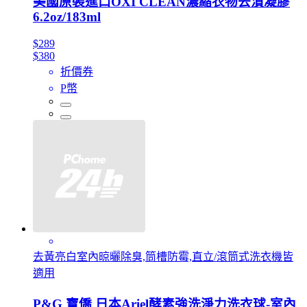
美國原裝進口OXI CLEAN濃縮衣物去漬凝膠
6.2oz/183ml
$289
$380
折價券
P幣
去黃亮白室內晾曬除臭,筒槽防霉,直立/滾筒式洗衣機皆
適用
P&G 寶僑 日本Ariel酵素強洗淨力洗衣球-室內