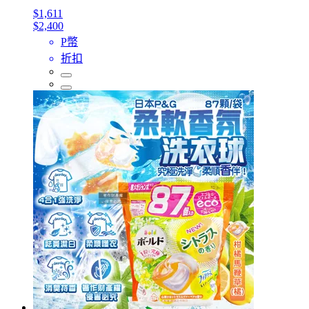
$1,611
$2,400
P幣
折扣