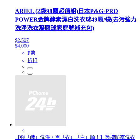
ARIEL (2袋98顆超值組)日本P&G-PRO
POWER金牌酵素漂白洗衣球49顆/袋(去污強力
洗淨洗衣凝膠球家庭號補充包)
$2,507
$4,000
P幣
折扣
【強「酵」洗淨，百「衣」「白」順！】筒槽防霉洗衣