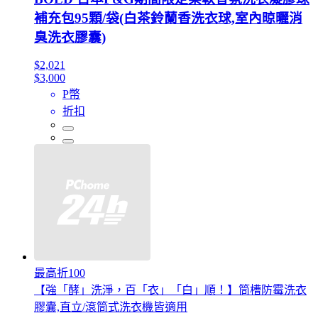
補充包95顆/袋(白茶鈴蘭香洗衣球,室內晾曬消
臭洗衣膠囊)
$2,021
$3,000
P幣
折扣
最高折100
【強「酵」洗淨，百「衣」「白」順！】筒槽防霉洗衣
膠囊,直立/滾筒式洗衣機皆適用