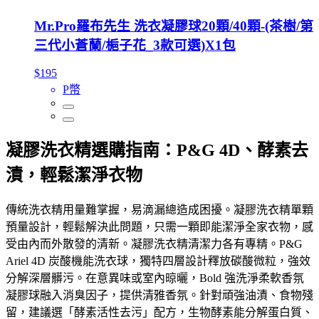
Mr.Pro羅布先生 洗衣凝膠球20顆/40顆-(茶樹/第
三代小蒼蘭/梔子花_3款可選)X1包
$195
P幣
凝膠洗衣精選購指南：P&G 4D、酵素去
漬，輕鬆潔淨衣物
傳統洗衣精用量難掌握，易滴漏總造成困擾。凝膠洗衣精單顆
預量設計，輕鬆解決此問題，只需一顆即能潔淨全家衣物，感
受由內而外散發的清新。凝膠洗衣精清潔力各有專精。P&G
Ariel 4D 炭酸機能洗衣球，獨特四層設計釋放碳酸微粒，強效
分解深層髒污。在意異味或室內晾曬，Bold 強洗淨柔軟香氛
凝膠球融入消臭因子，提供清雅香氛。針對頑強油漬、食物殘
留，建議選「酵素活性去污」配方，生物酵素能分解蛋白質、