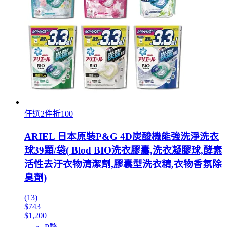
任選2件折100
ARIEL 日本原裝P&G 4D炭酸機能強洗淨洗衣
球39顆/袋( Blod BIO洗衣膠囊,洗衣凝膠球,酵素
活性去汙衣物清潔劑,膠囊型洗衣精,衣物香氛除
臭劑)
(13)
$743
$1,200