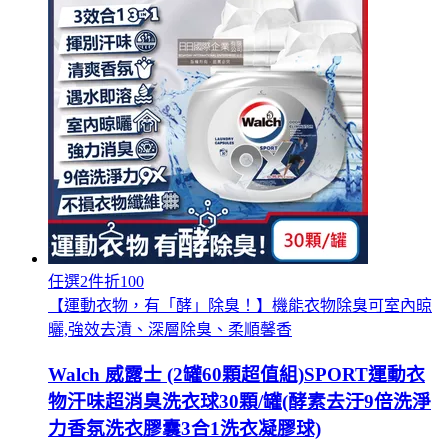
任選2件折100
【運動衣物，有「酵」除臭！】機能衣物除臭可室內晾
曬,強效去漬、深層除臭、柔順馨香
Walch 威露士 (2罐60顆超值組)SPORT運動衣
物汗味超消臭洗衣球30顆/罐(酵素去汙9倍洗淨
力香氛洗衣膠囊3合1洗衣凝膠球)