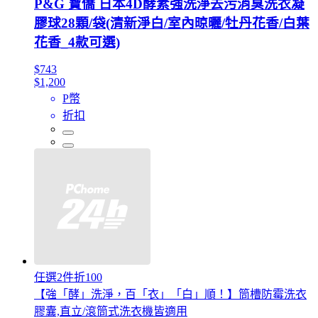
P&G 寶僑 日本4D酵素強洗淨去污消臭洗衣凝
膠球28顆/袋(清新淨白/室內晾曬/牡丹花香/白葉
花香_4款可選)
$743
$1,200
P幣
折扣
任選2件折100
【強「酵」洗淨，百「衣」「白」順！】筒槽防霉洗衣
膠囊,直立/滾筒式洗衣機皆適用