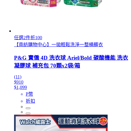
任選2件折100
【南紡購物中心】一拋輕鬆洗淨一整桶髒衣
P&G 寶僑 4D 洗衣球 Ariel/Bold 碳酸機能 洗衣
凝膠球 補充包 70顆x2袋/箱
(11)
$910
$1,099
P幣
折扣