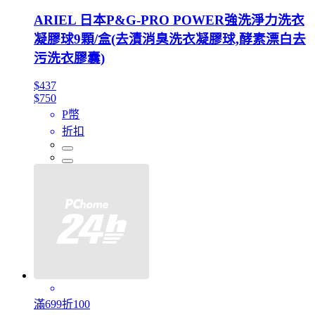
ARIEL 日本P&G-PRO POWER強洗淨力洗衣
凝膠球9顆/盒(去漬消臭洗衣凝膠球,酵素漂白去
污洗衣膠囊)
$437
$750
P幣
折扣
滿699折100