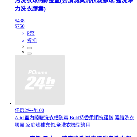
污洗衣球9顆/金盒(去漬消臭洗衣凝膠球,強洗淨
力洗衣膠囊)
$438
$750
P幣
折扣
任選2件折100
Ariel室內晾曬洗衣槽防霉,Bold持香柔順抗褶皺,濃縮洗衣
膠囊,家庭號補充包,全洗衣機型適用