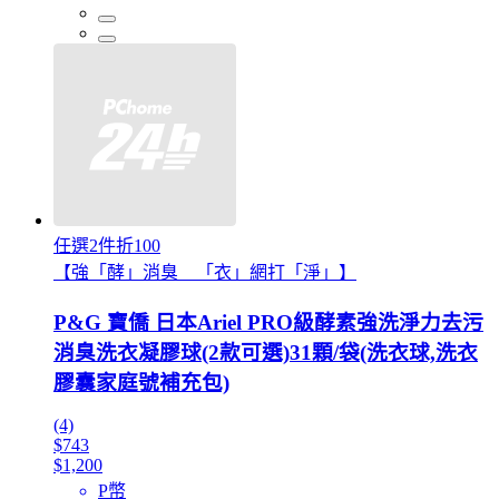
任選2件折100
【強「酵」消臭 「衣」網打「淨」】
P&G 寶僑 日本Ariel PRO級酵素強洗淨力去污
消臭洗衣凝膠球(2款可選)31顆/袋(洗衣球,洗衣
膠囊家庭號補充包)
(4)
$743
$1,200
P幣