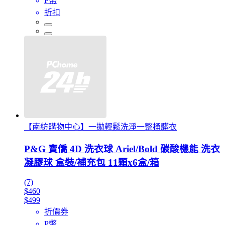
P幣
折扣
【南紡購物中心】一拋輕鬆洗淨一整桶髒衣
P&G 寶僑 4D 洗衣球 Ariel/Bold 碳酸機能 洗衣
凝膠球 盒裝/補充包 11顆x6盒/箱
(7)
$460
$499
折價券
P幣