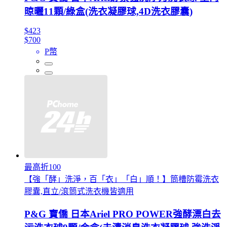
晾曬11顆/綠盒(洗衣凝膠球,4D洗衣膠囊)
$423
$700
P幣
最高折100
【強「酵」洗淨，百「衣」「白」順！】筒槽防霉洗衣
膠囊,直立/滾筒式洗衣機皆適用
P&G 寶僑 日本Ariel PRO POWER強酵漂白去