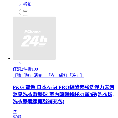
折扣
任選2件折100
【強「酵」消臭 「衣」網打「淨」】
P&G 寶僑 日本Ariel PRO級酵素強洗淨力去污
消臭洗衣凝膠球-室內晾曬綠袋31顆/袋(洗衣球,
洗衣膠囊家庭號補充包)
(7)
$743