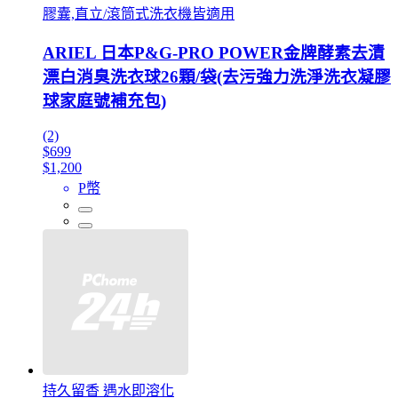
膠囊,直立/滾筒式洗衣機皆適用
ARIEL 日本P&G-PRO POWER金牌酵素去漬
漂白消臭洗衣球26顆/袋(去污強力洗淨洗衣凝膠
球家庭號補充包)
(2)
$699
$1,200
P幣
持久留香 遇水即溶化