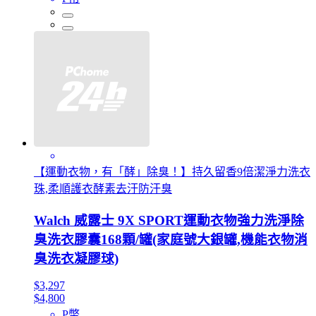
【運動衣物，有「酵」除臭！】持久留香9倍潔淨力洗衣
珠,柔順護衣酵素去汙防汗臭
Walch 威露士 9X SPORT運動衣物強力洗淨除
臭洗衣膠囊168顆/罐(家庭號大銀罐,機能衣物消
臭洗衣凝膠球)
$3,297
$4,800
P幣