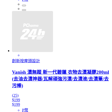
創新按摩頭設計
Vanish 漬無蹤 新一代碧蓮 衣物去漬凝膠200ml
(去油去漬神器/瓦解頑強污漬/去漬液/去漬筆/去
污棒)
(25)
$199
$199
P幣