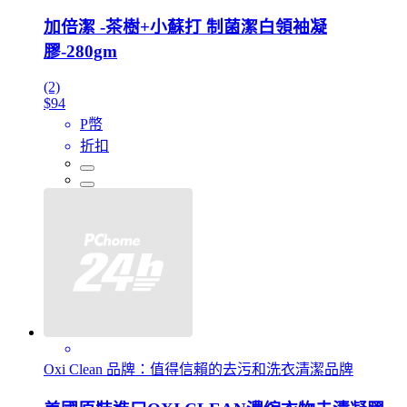
加倍潔 -茶樹+小蘇打 制菌潔白領袖凝
膠-280gm
(2)
$94
P幣
折扣
Oxi Clean 品牌：值得信賴的去污和洗衣清潔品牌